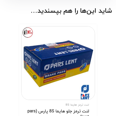
شاید این‌ها را هم بپسندید…
لنت ترمز هایما 8S
لنت ترمز جلو هایما 8S پارس (pars