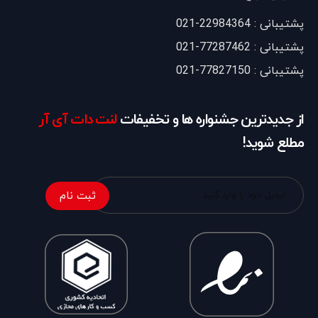
پشتیبانی : 22984364-021
پشتیبانی : 77287462-021
پشتیبانی : 77827150-021
از جدیدترین جشنواره ها و تخفیفات
لنت دات آی آر
مطلع شوید!
ثبت نام