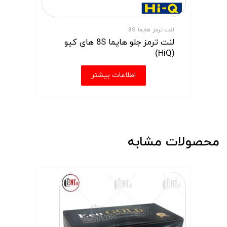
لنت ترمز هایما 8S
لنت ترمز جلو هایما 8S های کیو
(HiQ)
اطلاعات بیشتر
محصولات مشابه