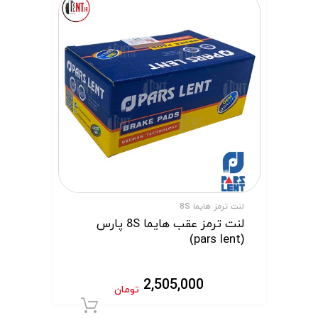
لنت ترمز هایما 8S
لنت ترمز عقب هایما 8S پارس
(pars lent)
2,505,000
تومان
افزودن به سبد 