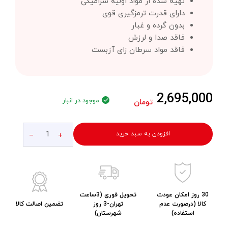
تهیه شده از مواد اولیه سرامیکی
دارای قدرت ترمزگیری قوی
بدون گرده و غبار
فاقد صدا و لرزش
فاقد مواد سرطان زای آزبست
2,695,000
موجود در انبار
تومان
افزودن به سبد خرید
30 روز امکان عودت
تحویل فوری (3ساعت
کالا (درصورت عدم
تهران-3 روز
تضمین اصالت کالا
استفاده)
شهرستان)