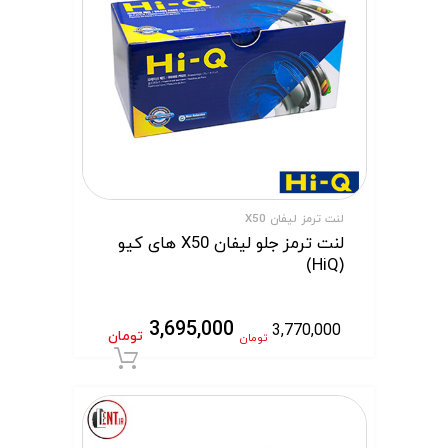
لنت ترمز لیفان X50
لنت ترمز جلو لیفان X50 های کیو
(HiQ)
3,695,000
3,770,000
تومان
تومان
افزودن به سبد 