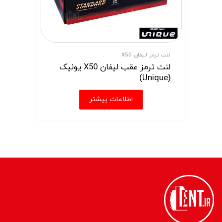
لنت ترمز لیفان X50
لنت ترمز عقب لیفان X50 یونیک
(Unique)
اطلاعات بیشتر