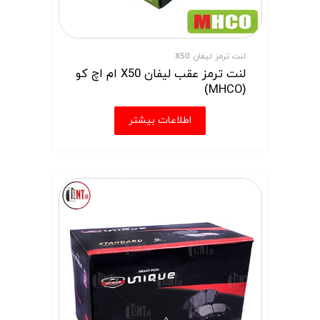
لنت ترمز لیفان X50
لنت ترمز عقب لیفان X50 ام اچ کو
(MHCO)
اطلاعات بیشتر