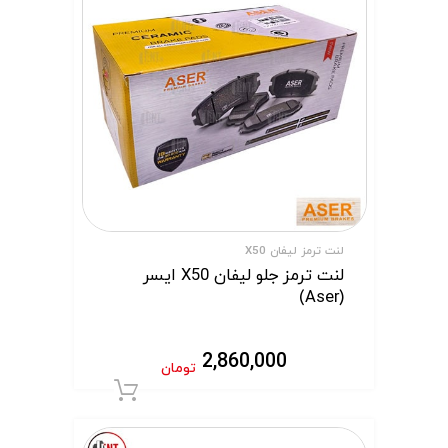
لنت ترمز لیفان X50
لنت ترمز جلو لیفان X50 ایسر
(Aser)
2,860,000
تومان
افزودن به سبد 