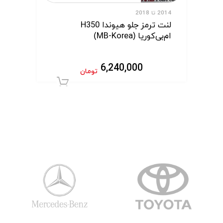
2014 تا 2018
لنت ترمز جلو هیوندا H350
ام‌بی‌کوریا (MB-Korea)
خرید
6,240,000
تومان
افزودن به سبد 