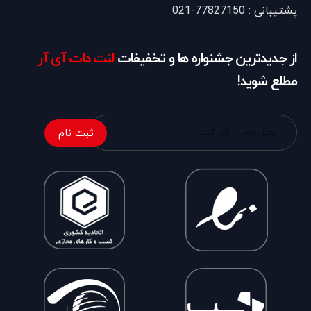
پشتیبانی : 77827150-021
از جدیدترین جشنواره ها و تخفیفات
لنت دات آی آر
مطلع شوید!
ثبت نام