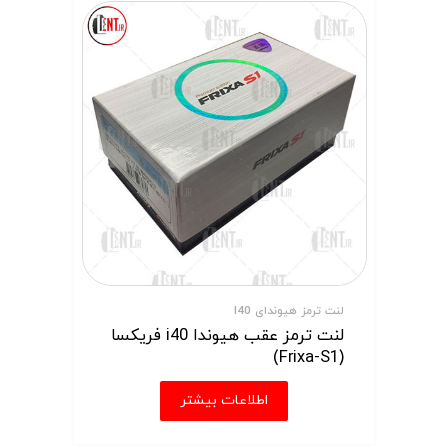
لنت ترمز هیوندای I40
لنت ترمز عقب هیوندا i40 فریکسا
(Frixa-S1)
اطلاعات بیشتر