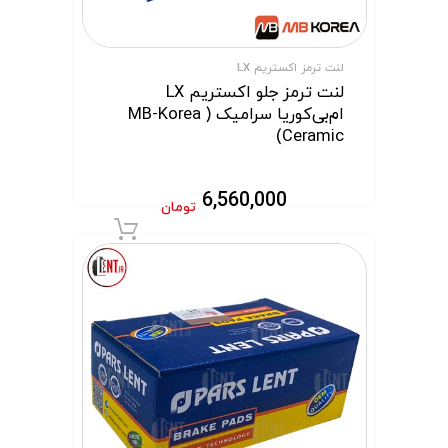
لنت ترمز اکستریم LX
لنت ترمز جلو اکستریم LX
ام‌بی‌کوریا سرامیک ( MB-Korea
Ceramic)
6,560,000
تومان
افزودن به سبد 