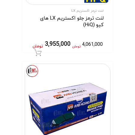
لنت ترمز اکستریم LX
لنت ترمز جلو اکستریم LX های
کیو (HiQ)
3,955,000
4,061,000
تومان
تومان
افزودن به سبد 