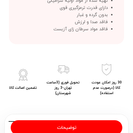
تهیه شده از مواد اولیه سرامیکی
دارای قدرت ترمزگیری قوی
بدون گرده و غبار
فاقد صدا و لرزش
فاقد مواد سرطان زای آزبست
30 روز امکان عودت
تحویل فوری (3ساعت
کالا (درصورت عدم
تهران-3 روز
تضمین اصالت کالا
استفاده)
شهرستان)
توضیحات