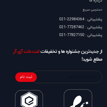
درباره ما
دسترسی سریع
پشتیبانی : 22984364-021
پشتیبانی : 77287462-021
پشتیبانی : 77827150-021
از جدیدترین جشنواره ها و تخفیفات
لنت دات آی آر
مطلع شوید!
ثبت نام