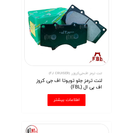
لنت ترمز اف‌جی‌کروزر (FJ CRUISER)
لنت ترمز جلو تویوتا اف جی کروز
اف بی ال (FBL)
اطلاعات بیشتر