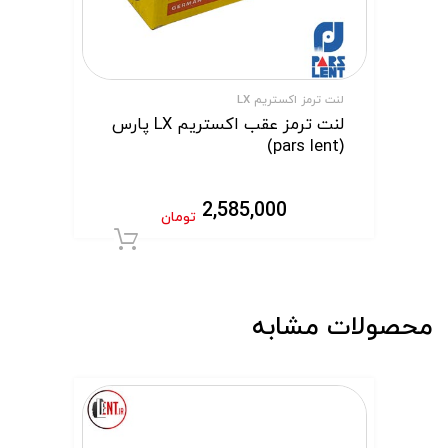
لنت ترمز اکستریم LX
لنت ترمز عقب اکستریم LX پارس
(pars lent)
2,585,000
تومان
افزودن به سبد 
محصولات مشابه