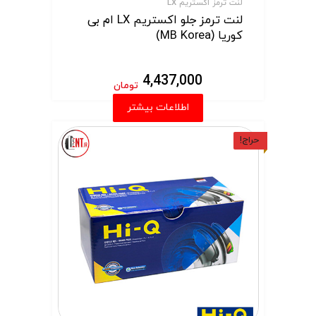
لنت ترمز اکستریم LX
لنت ترمز جلو اکستریم LX ام بی
کوریا (MB Korea)
4,437,000
تومان
اطلاعات بیشتر
حراج!