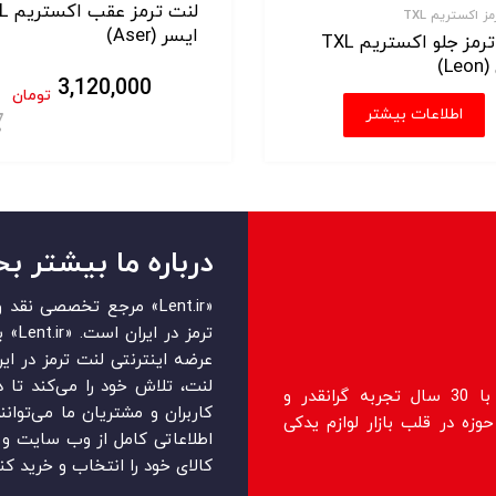
لنت تر
ز اکستریم TXL
ایسر (Aser)
لنت ترمز جلو اکستریم TXL
L)
3,120,000
تومان
اطلاعات بیشتر
ید
درباره ما بیشتر بخ
«Lent.ir» مرجع تخصصی ن
ترمز 
عرضه اینترنتی لنت ترمز در ایرا
لنت، تلاش خود را می‌‏‏کند تا 
فروشگاه lent.ir اولین فروشگاه رسمی با 30 سال تجربه گرانقدر و
کاربران و مشتریان ما می‏‏‌توان
زه در قلب بازار لوازم یدکی
اطلاعاتی کامل از وب سایت و ر
کالای خود را انتخاب و خرید کنن