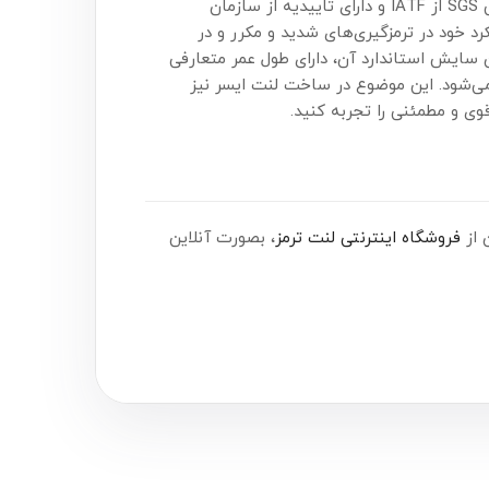
Aser یکی از انواع لنت ترمز سرامیکی ساخت چین است. این لنت سرامیکی دارای استاندارد E11 اروپا، گواهی SGS از IATF و دارای تاییدیه از سازمان
د خود در ترمزگیری‌های شدید و مکرر و در
ن سایش استاندارد آن، دارای طول عمر متعارفی
می‌شود. این موضوع در ساخت لنت ایسر نیز
قوی و مطمئنی را تجربه کنید.
فروشگاه اینترنتی لنت ترمز
، بصورت آنلاین