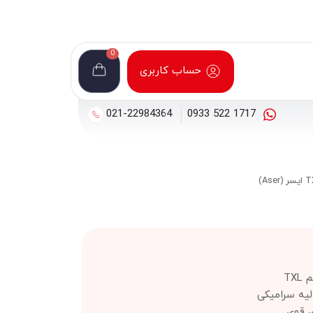
0
حساب کاربری
021-22984364
1717 522 0933
TX
لیه سرامیکی
ی قوی