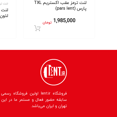
لنت ترمز عقب اکستریم TXL
لنت ترم
پارس (pars lent)
لئون (eon
1,985,000
تومان
افزودن به سبد خر
سابقه حضور فعال و مستمر ما در این حو
تهران و ایران می‌باشد.