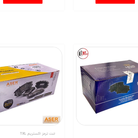
لنت ترمز اکستریم TXL