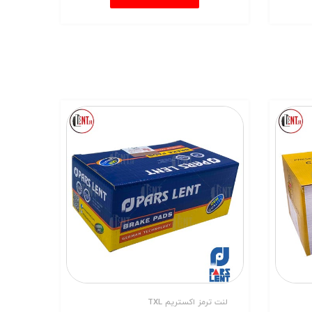
لنت ترمز اکستریم TXL