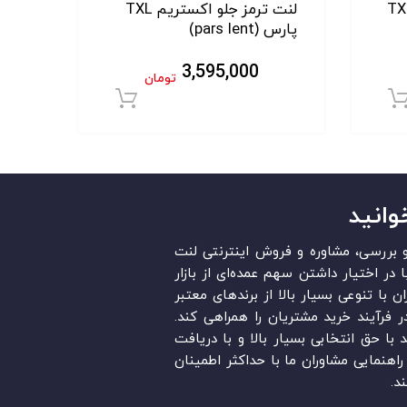
مز عقب اکستریم TXL
لنت ترمز جلو اکستریم TXL
پارس (pars lent)
3,595,000
تومان
افزودن به سبد خرید
افزودن به سبد خر
وانید
قد و بررسی، مشاوره و فروش اینترنتی لنت
در ایران است. «Lent.ir» با در اختیار داشتن سهم عمده‏‌ای از بازار
ن با تنوعی بسیار بالا از برندهای معتبر
در فرآیند خرید مشتریان را همراهی کند.
ند با حق انتخابی بسیار بالا و با دریافت
اهنمایی مشاوران ما با حداکثر اطمینان
د.