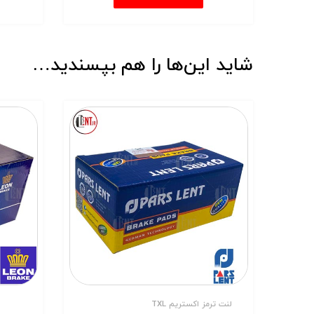
شاید این‌ها را هم بپسندید…
لنت ترمز اکستریم TXL