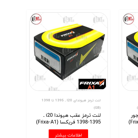
لنت ترمز هیوندای I20 ـ 1395 تا 1398
(GB)
ور
لنت ترمز عقب هیوندا i20 ـ
1395-1398 فریکسا (Frixa-A1)
اطلاعات بیشتر