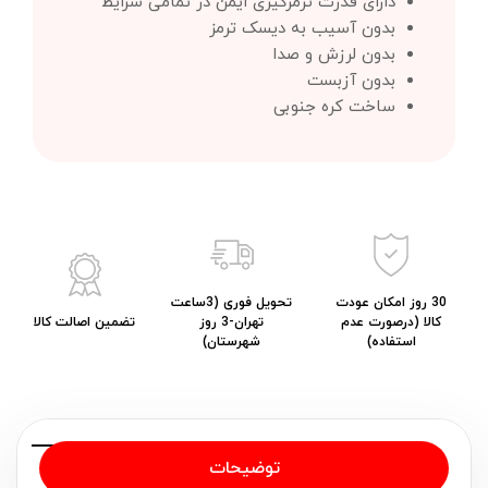
دارای قدرت ترمزگیری ایمن در تمامی شرایط
بدون آسیب به دیسک ترمز
بدون لرزش و صدا
بدون آزبست
ساخت کره جنوبی
30 روز امکان عودت
تحویل فوری (3ساعت
کالا (درصورت عدم
تهران-3 روز
تضمین اصالت کالا
استفاده)
شهرستان)
توضیحات