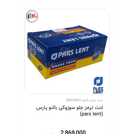
لنت ترمز بالنو (BALENO)
لنت ترمز جلو سوزوکی بالنو پارس
(pars lent)
2,869,000