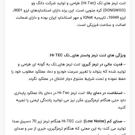
لنت ترمز های تک (Hi-Tec) طراحی و تولید شرکت دانگ وو
(DONGWOO) کره جنوبی است. این برند دارای استانداردهای ایزو 9001،
ایزو 16949، تاییدیه IQNet و مهر استاندارد ایران بوده و دارای ضمانت
اصالت و سلامت فیزیکی است.
ویژگی های لنت ترمز ولستر های_تک Hi-TEC:
– قدرت عالی در ترمز گیری:
لنت ترمز های_تک به گونه ای طراحی و
تولید شده که بتواند با تغییر سرعت خودرو و دما، عملکرد مطلوب خود را
حفظ نموده و تحت شرایط متنوع دچار اختلال در عملکرد نگردد.
– استقامت در دمای بالا:
لنت ترمز Hi-Tec در دمای بالا عملکرد پایداری
دارد حتی هنگام ترمزگیری مکرر نیز می توانید رانندگی ایمنی را تجربه
کنید.
– صدای کم (Low Noise):
لنت Hi-TEC هنگام ترمز زیر 70 دسیبل صدا
تولید می کند؛ به این معنی که هنگام ترمزگیری، خبری از سر و صدای