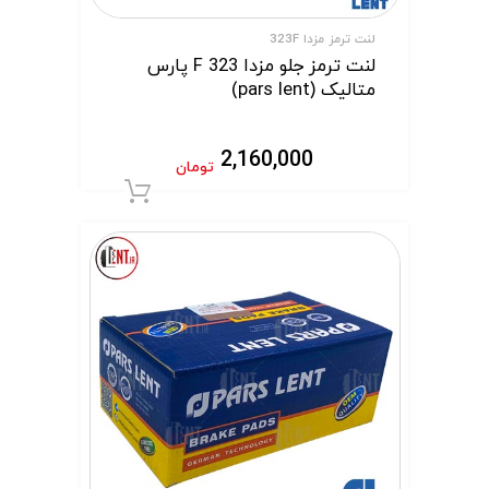
لنت ترمز مزدا 323F
لنت ترمز جلو مزدا 323 F پارس
متالیک (pars lent)
2,160,000
تومان
افزودن به سبد 