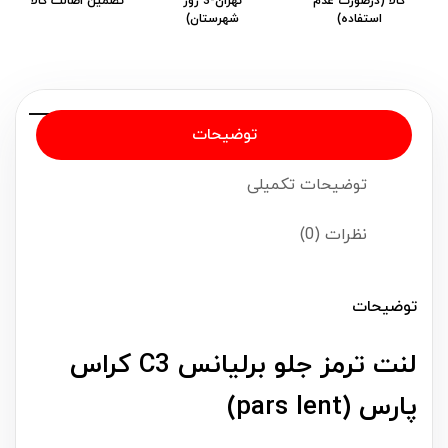
کالا (درصورت عدم
تهران-3 روز
تضمین اصالت کالا
استفاده)
شهرستان)
توضیحات
توضیحات تکمیلی
نظرات (0)
توضیحات
لنت ترمز جلو برلیانس C3 کراس
پارس (pars lent)