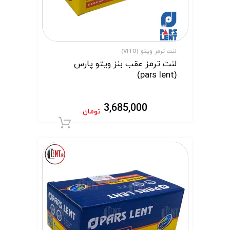
لنت ترمز ویتو (VITO)
لنت ترمز عقب بنز ویتو پارس
(pars lent)
3,685,000
تومان
افزودن به سبد 