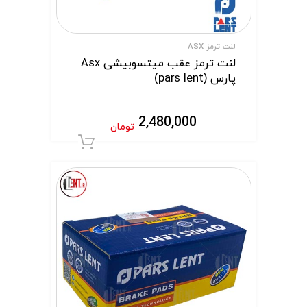
لنت ترمز ASX
لنت ترمز عقب میتسوبیشی Asx
پارس (pars lent)
2,480,000
تومان
افزودن به سبد 