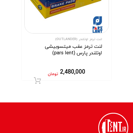
لنت ترمز اوتلندر (OUTLANDER)
لنت ترمز عقب میتسوبیشی
اوتلندر پارس (pars lent)
2,480,000
تومان
افزودن به سبد 