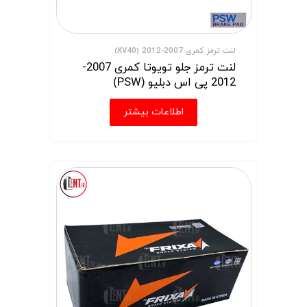
لنت ترمز کمری 2007-2012 (XV40)
لنت ترمز جلو تویوتا کمری 2007-
2012 پی اس دبلیو (PSW)
اطلاعات بیشتر