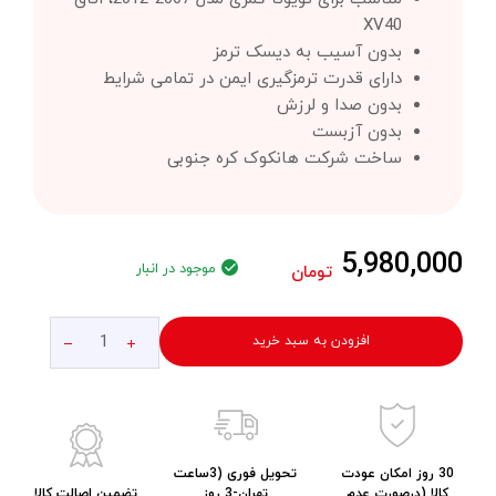
XV40
بدون آسیب به دیسک ترمز
دارای قدرت ترمزگیری ایمن در تمامی شرایط
بدون صدا و لرزش
بدون آزبست
ساخت شرکت هانکوک کره جنوبی
5,980,000
موجود در انبار
تومان
افزودن به سبد خرید
30 روز امکان عودت
تحویل فوری (3ساعت
کالا (درصورت عدم
تهران-3 روز
تضمین اصالت کالا