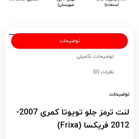
استفاده)
شهرستان)
توضیحات
توضیحات تکمیلی
نظرات (0)
توضیحات
لنت ترمز جلو تویوتا کمری 2007-
2012 فریکسا (Frixa)