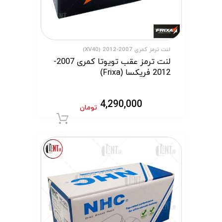
لنت ترمز کمری 2007-2012 (XV40)
لنت ترمز عقب تویوتا کمری 2007-
2012 فریکسا (Frixa)
4,290,000
تومان
افزودن به سبد 