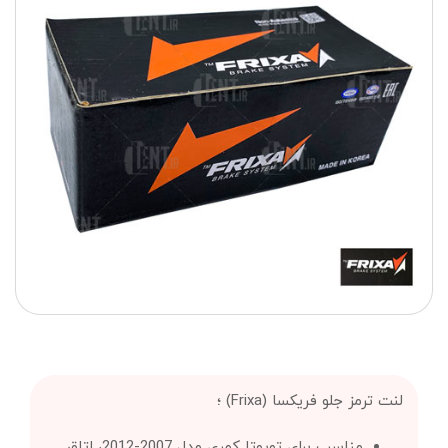
لنت ترمز جلو فریکسا (Frixa) ؛
مناسب برای تویوتا کمری مدل 2007-2012، اتاق