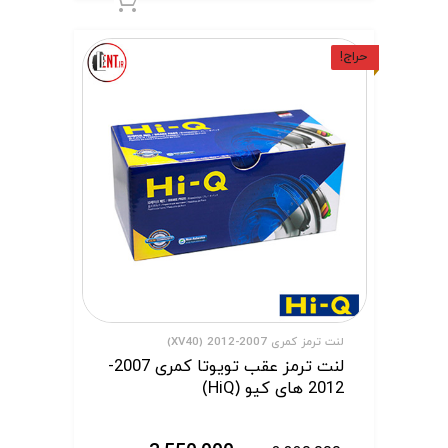
افزودن به سبد 
حراج!
لنت ترمز کمری 2007-2012 (XV40)
لنت ترمز عقب تویوتا کمری 2007-
2012 های کیو (HiQ)