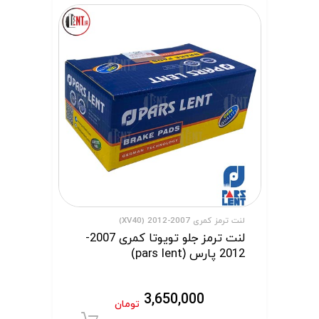
لنت ترمز کمری 2007-2012 (XV40)
لنت ترمز جلو تویوتا کمری 2007-
2012 پارس (pars lent)
3,650,000
تومان