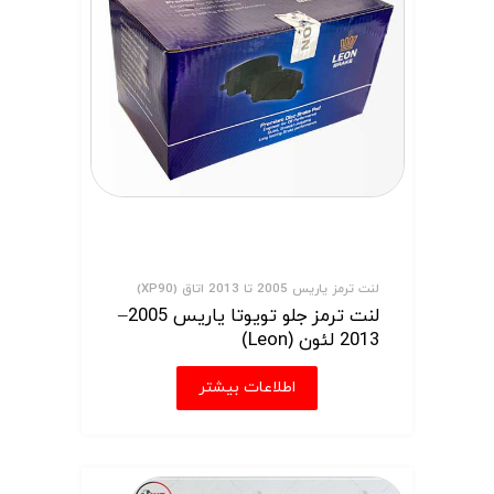
لنت ترمز یاریس 2005 تا 2013 اتاق (XP90)
لنت ترمز جلو تویوتا یاریس 2005–
2013 لئون (Leon)
اطلاعات بیشتر