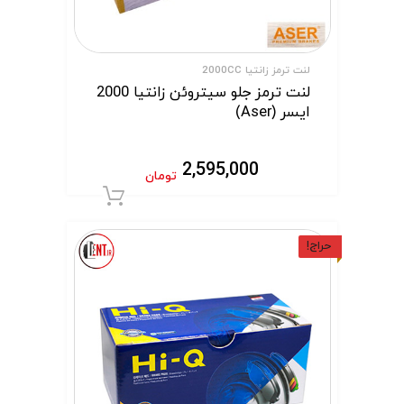
لنت ترمز زانتیا 2000CC
لنت ترمز جلو سیتروئن زانتیا 2000
ایسر (Aser)
2,595,000
تومان
افزودن به سبد 
حراج!