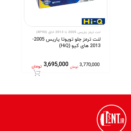
لنت ترمز یاریس 2005 تا 2013 اتاق (XP90)
لنت ترمز جلو تویوتا یاریس 2005-
2013 های کیو (HiQ)
3,695,000
3,770,000
تومان
تومان
افزودن به سبد 