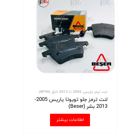
لنت ترمز یاریس 2005 تا 2013 اتاق (XP90)
لنت ترمز جلو تویوتا یاریس 2005-
2013 بشر (Beser)
اطلاعات بیشتر