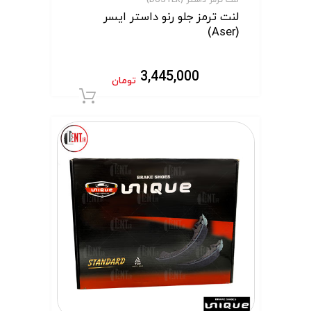
لنت ترمز جلو رنو داستر ایسر
(Aser)
3,445,000
تومان
افزودن به سبد 