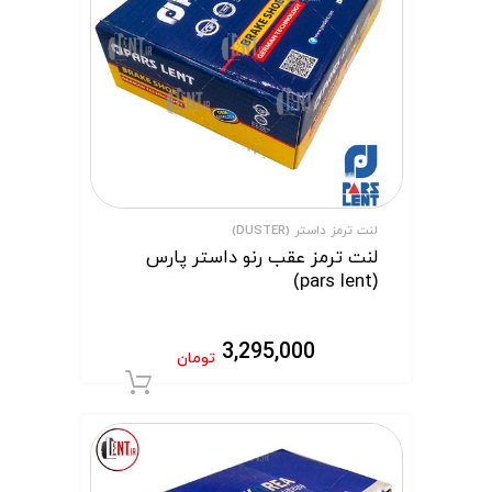
لنت ترمز داستر (DUSTER)
لنت ترمز عقب رنو داستر پارس
(pars lent)
3,295,000
تومان
افزودن به سبد 