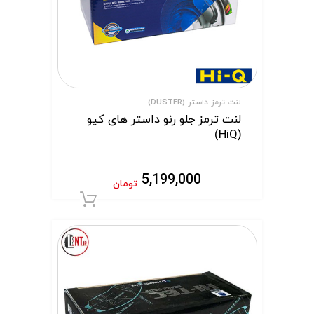
لنت ترمز داستر (DUSTER)
لنت ترمز جلو رنو داستر های کیو
(HiQ)
5,199,000
تومان
افزودن به سبد 