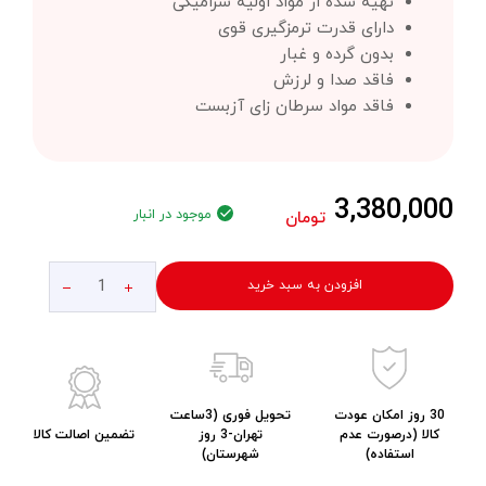
تهیه شده از مواد اولیه سرامیکی
دارای قدرت ترمزگیری قوی
بدون گرده و غبار
فاقد صدا و لرزش
فاقد مواد سرطان زای آزبست
3,380,000
موجود در انبار
تومان
افزودن به سبد خرید
30 روز امکان عودت
تحویل فوری (3ساعت
کالا (درصورت عدم
تهران-3 روز
تضمین اصالت کالا
استفاده)
شهرستان)