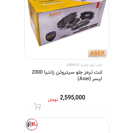
لنت ترمز زانتیا 2000CC
لنت ترمز جلو سیتروئن زانتیا 2000
ایسر (Aser)
2,595,000
تومان
افزودن به سبد 