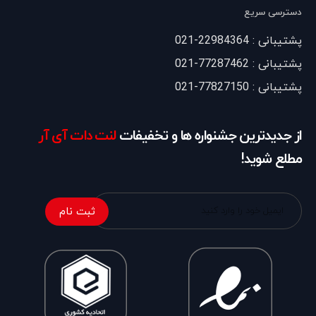
دسترسی سریع
پشتیبانی : 22984364-021
پشتیبانی : 77287462-021
پشتیبانی : 77827150-021
از جدیدترین جشنواره ها و تخفیفات
لنت دات آی آر
مطلع شوید!
ثبت نام