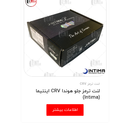
لنت ترمز CRV
لنت ترمز جلو هوندا CRV اینتیما
(Intima)
اطلاعات بیشتر