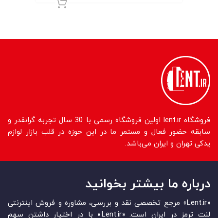
افزودن به سبد 
فروشگاه lent.ir اولین فروشگاه رسمی با 30 سال تجربه گرانقدر و
سابقه حضور فعال و مستمر ما در این حوزه در قلب بازار لوازم
یدکی تهران و ایران می‌باشد.
درباره ما بیشتر بخوانید
«Lent.ir» مرجع تخصصی نقد و بررسی، مشاوره و فروش اینترنتی
لنت ترمز در ایران است. «Lent.ir» با در اختیار داشتن سهم