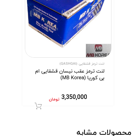
لنت ترمز قشقایی (QASHQAI)
لنت ترمز عقب نیسان قشقایی ام
بی کوریا (MB Korea)
3,350,000
تومان
افزودن به سبد 
محصولات مشابه