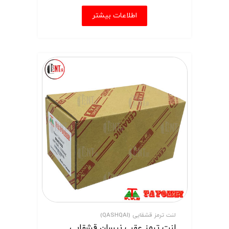
اطلاعات بیشتر
لنت ترمز قشقایی (QASHQAI)
لنت ترمز عقب نیسان قشقایی