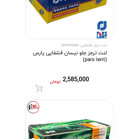
لنت ترمز قشقایی (QASHQAI)
لنت ترمز جلو نیسان قشقایی پارس
(pars lent)
2,585,000
تومان
افزودن به سبد 