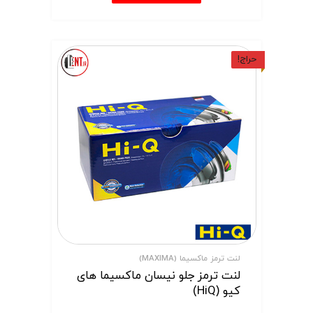
حراج!
لنت ترمز ماکسیما (MAXIMA)
لنت ترمز جلو نیسان ماکسیما های
کیو (HiQ)