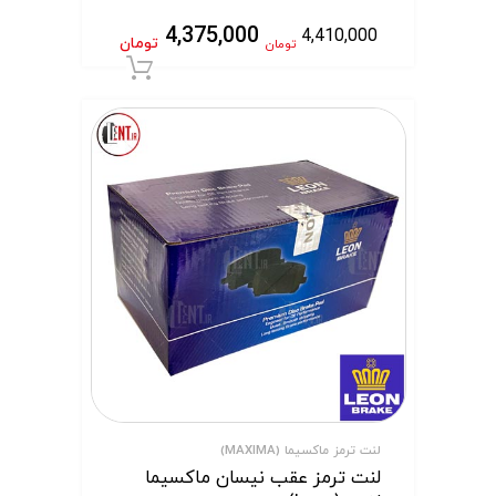
4,375,000
4,410,000
تومان
تومان
افزودن به سبد 
لنت ترمز ماکسیما (MAXIMA)
لنت ترمز عقب نیسان ماکسیما