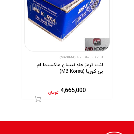
لنت ترمز ماکسیما (MAXIMA)
لنت ترمز جلو نیسان ماکسیما ام
بی کوریا (MB Korea)
4,665,000
تومان
افزودن به سبد 