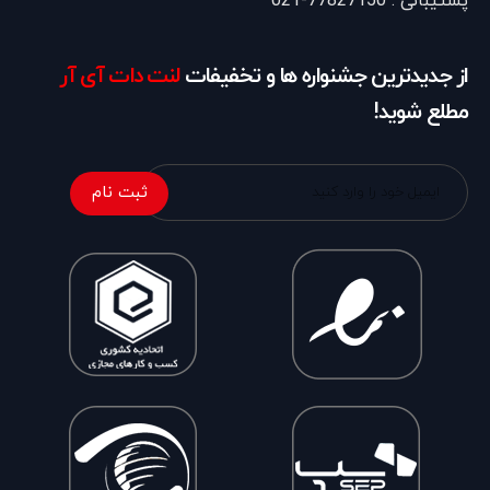
پشتیبانی : 77827150-021
از جدیدترین جشنواره ها و تخفیفات
لنت دات آی آر
مطلع شوید!
ثبت نام