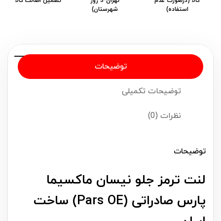
کالا (درصورت عدم
تهران-3 روز
تضمین اصالت کالا
استفاده)
شهرستان)
توضیحات
توضیحات تکمیلی
نظرات (0)
توضیحات
لنت ترمز جلو نیسان ماکسیما
پارس صادراتی (Pars OE) ساخت