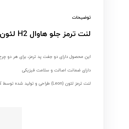
توضیحات
لنت ترمز جلو هاوال H2 لئون (Leon)
این محصول دارای دو جفت پد ترمز، برای هر دو چر
دارای ضمانت اصالت و سلامت فیزیکی
لنت ترمز لئون (Leon) طراحی و تولید شده توسط کشور چین و تاییدیه سازمان استاندارد ایران ، دارای ایزو 9001، ایزو 1649 و تاییدیه IQNet و