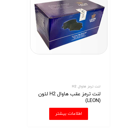
لنت ترمز هاوال H2
لنت ترمز عقب هاوال H2 لئون
(LEON)
اطلاعات بیشتر