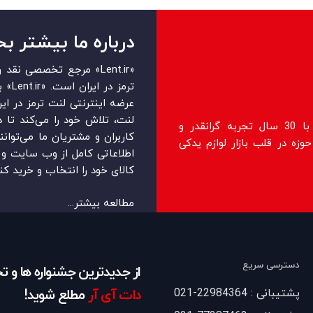
درباره ما بیشتر بخ
«Lent.ir» مرجع تخصصی ن
ترمز 
عرضه اینترنتی لنت ترمز در ایرا
لنت، تلاش خود را می‌‏‏کند تا 
فروشگاه lent.ir اولین فروشگاه رسمی با 30 سال تجربه گرانقدر و
کاربران و مشتریان ما می‏‏‌توان
زه در قلب بازار لوازم یدکی
اطلاعاتی کامل از وب سایت و ر
کالای خود را انتخاب و خرید کنن
مطالعه بیشتر...
دسترسی سریع
از جدیدترین جشنواره ها و 
پشتیبانی : 22984364-021
دات آی آر
مطلع شوید!