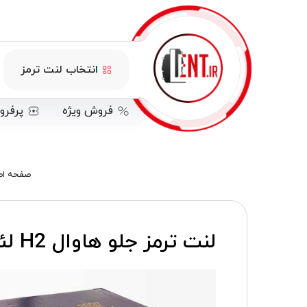
انتخاب لنت ترمز
فروش ویژه
پرفرو
صفحه اص
لنت ترمز جلو هاوال H2 لئون (LEON)