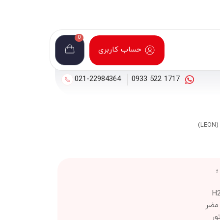
0
حساب کاربری
021-22984364
1717 522 0933
 مضر
ور