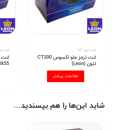
لنت ترمز CT
لنت ترمز ورا
لنت ترمز جلو لکسوس CT200
لنت ت
لئون (Leon)
IX55 لئون (Leon)
اطلاعات بیشتر
شاید این‌ها را هم بپسندید…