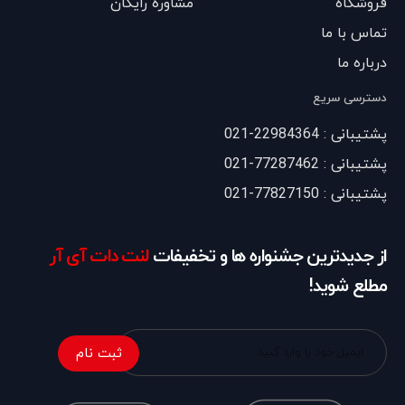
فروشگاه
مشاوره رایگان
تماس با ما
درباره ما
دسترسی سریع
پشتیبانی : 22984364-021
پشتیبانی : 77287462-021
پشتیبانی : 77827150-021
از جدیدترین جشنواره ها و تخفیفات
لنت دات آی آر
مطلع شوید!
ثبت نام