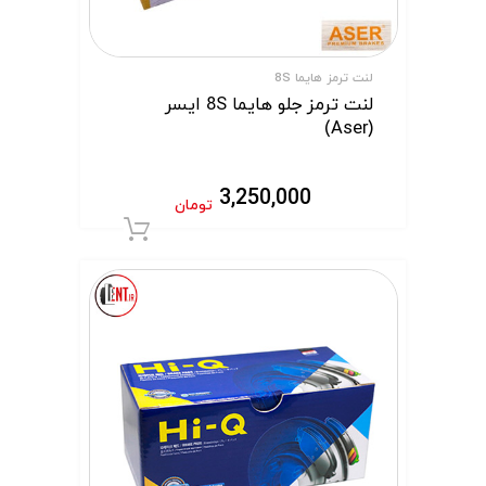
لنت ترمز هایما 8S
لنت ترمز جلو هایما 8S ایسر
(Aser)
3,250,000
تومان
افزودن به سبد 