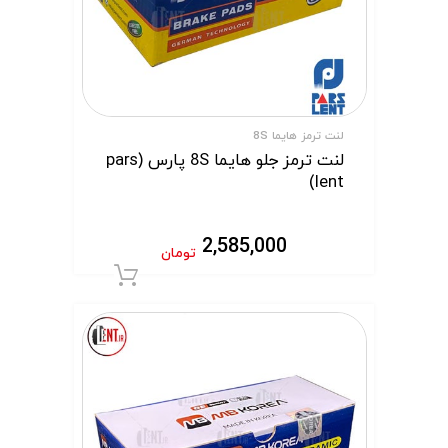
لنت ترمز هایما 8S
لنت ترمز جلو هایما 8S پارس (pars
lent)
2,585,000
تومان
افزودن به سبد 