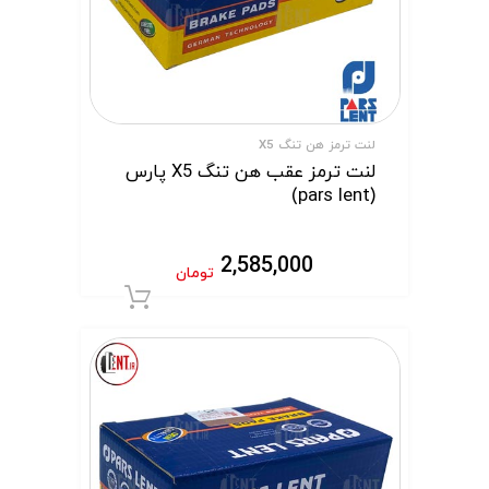
لنت ترمز هن تنگ X5
لنت ترمز عقب هن تنگ X5 پارس
(pars lent)
2,585,000
تومان
افزودن به سبد 