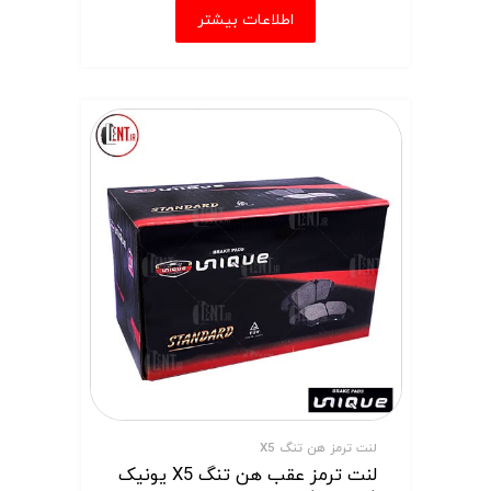
اطلاعات بیشتر
لنت ترمز هن تنگ X5
لنت ترمز عقب هن تنگ X5 یونیک