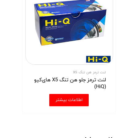
لنت ترمز هن تنگ X5
لنت ترمز جلو هن تنگ X5 های‌کیو
(HiQ)
اطلاعات بیشتر