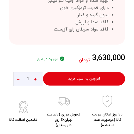
تهیه شده از مواد اولیه سرامیکی
دارای قدرت ترمزگیری قوی
بدون گرده و غبار
فاقد صدا و لرزش
فاقد مواد سرطان زای آزبست
3,630,000
موجود در انبار
تومان
افزودن به سبد خرید
30 روز امکان عودت
تحویل فوری (3ساعت
کالا (درصورت عدم
تهران-3 روز
تضمین اصالت کالا
استفاده)
شهرستان)