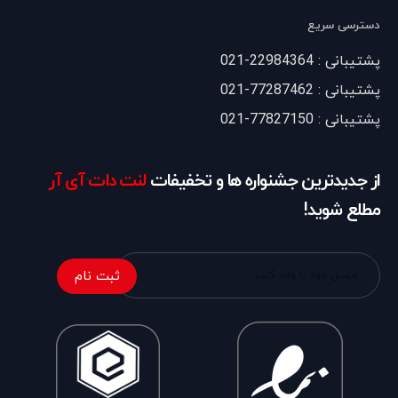
دسترسی سریع
پشتیبانی : 22984364-021
پشتیبانی : 77287462-021
پشتیبانی : 77827150-021
از جدیدترین جشنواره ها و تخفیفات
لنت دات آی آر
مطلع شوید!
ثبت نام