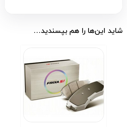
شاید این‌ها را هم بپسندید…