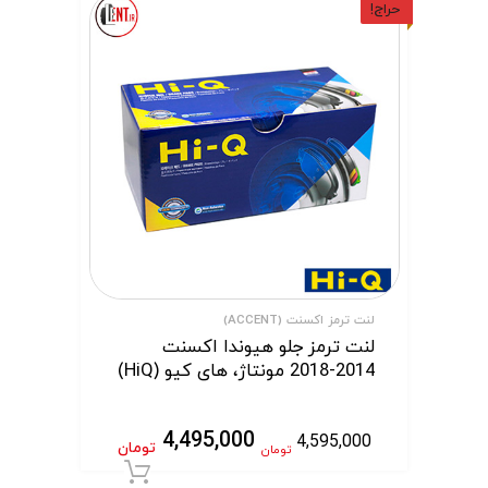
حراج!
لنت ترمز اکسنت (ACCENT)
لنت ترمز جلو هیوندا اکسنت
2014-2018 مونتاژ، های کیو (HiQ)
4,495,000
4,595,000
تومان
تومان
افزودن به سبد 