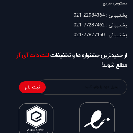
دسترسی سریع
پشتیبانی : 22984364-021
پشتیبانی : 77287462-021
پشتیبانی : 77827150-021
از جدیدترین جشنواره ها و تخفیفات
لنت دات آی آر
مطلع شوید!
ثبت نام