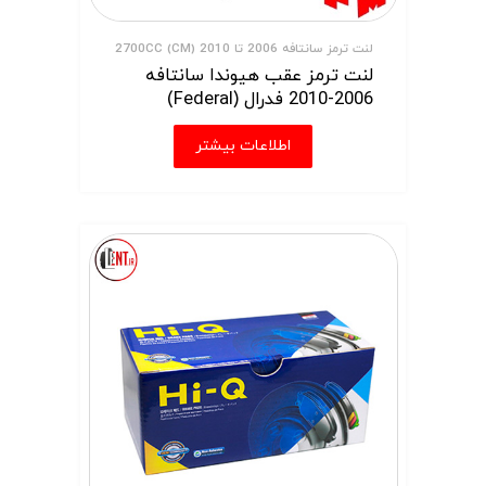
لنت ترمز سانتافه 2006 تا 2010 (CM) 2700CC
لنت ترمز عقب هیوندا سانتافه
2006-2010 فدرال (Federal)
اطلاعات بیشتر