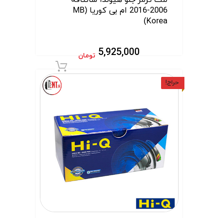
لنت ترمز جلو هیوندا سانتافه
2006-2016 ام بی کوریا (MB
Korea)
5,925,000
تومان
افزودن به سبد 
حراج!