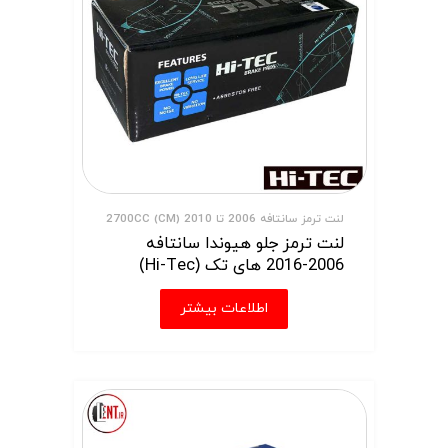
لنت ترمز سانتافه 2006 تا 2010 (CM) 2700CC
لنت ترمز جلو هیوندا سانتافه
2006-2016 های تک (Hi-Tec)
اطلاعات بیشتر