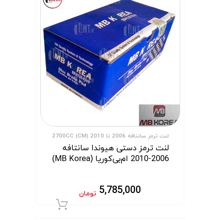
لنت ترمز سانتافه 2006 تا 2010 (CM) 2700CC
لنت ترمز دستی هیوندا سانتافه
2006-2010 ام‌بی‌کوریا (MB Korea)
5,785,000
تومان
افزودن به سبد 