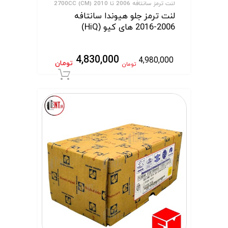
لنت ترمز سانتافه 2006 تا 2010 (CM) 2700CC
لنت ترمز جلو هیوندا سانتافه
2006-2016 های کیو (HiQ)
4,830,000
4,980,000
تومان
تومان
افزودن به سبد 