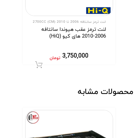
لنت ترمز سانتافه 2006 تا 2010 (CM) 2700CC
لنت ترمز عقب هیوندا سانتافه
2006-2010 های کیو (HiQ)
3,750,000
تومان
افزودن به سبد 
محصولات مشابه