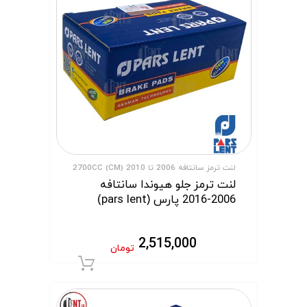
لنت ترمز سانتافه 2006 تا 2010 (CM) 2700CC
لنت ترمز جلو هیوندا سانتافه
2006-2016 پارس (pars lent)
2,515,000
تومان
افزودن به سبد 