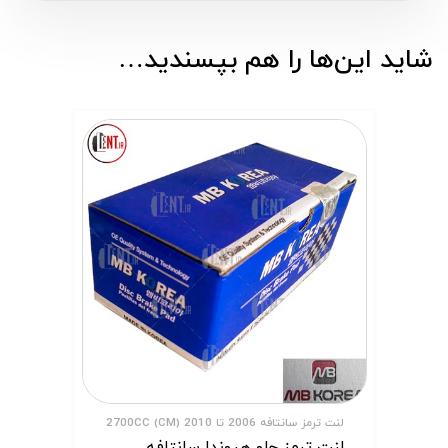
شاید این‌ها را هم بپسندید…
لنت ترمز سانتافه 2006 تا 2010 (CM) 2700CC