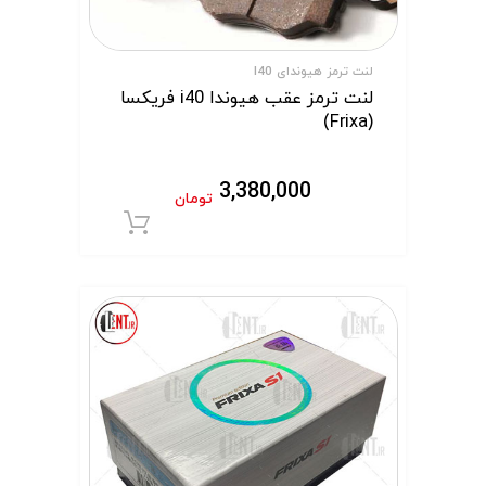
لنت ترمز هیوندای I40
لنت ترمز عقب هیوندا i40 فریکسا
(Frixa)
3,380,000
تومان
افزودن به سبد 