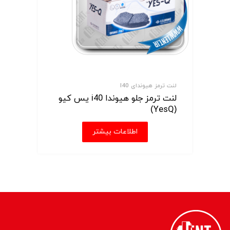
لنت ترمز هیوندای I40
لنت ترمز جلو هیوندا i40 یس کیو
(YesQ)
اطلاعات بیشتر