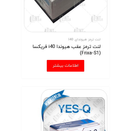
لنت ترمز هیوندای I40
لنت ترمز عقب هیوندا i40 فریکسا
(Frixa-S1)
اطلاعات بیشتر