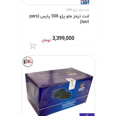
لنت ترمز پژو 508
لنت ترمز جلو پژو 508 پارس (pars
lent)
3,399,000
تومان
افزودن به سبد 