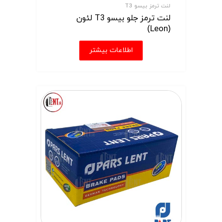
لنت ترمز بیسو T3
لنت ترمز جلو بیسو T3 لئون
(Leon)
اطلاعات بیشتر