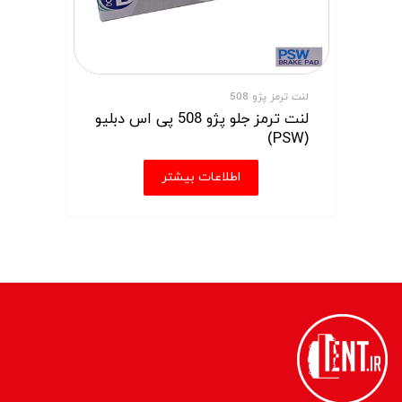
لنت ترمز پژو 508
لنت ترمز جلو پژو 508 پی اس دبلیو
(PSW)
اطلاعات بیشتر