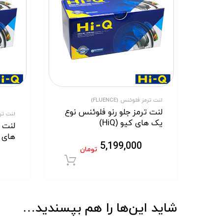
لنت ترمز فلوئنس (FLUENCE)
لنت ترمز جلو رنو فلوئنس نوع
لنت ترمز
یک های کیو (HiQ)
های کی
5,199,000
تومان
افزودن به سبد خر
شاید این‌ها را هم بپسندید…