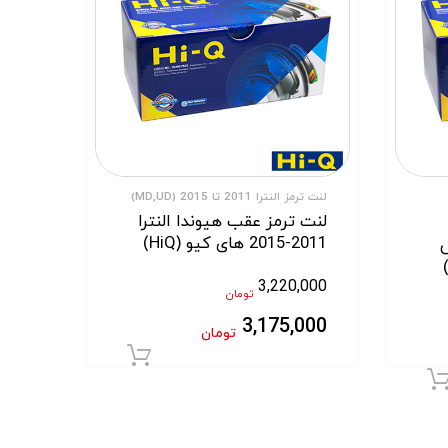
لنت ترمز النترا 2011 تا 2015 (MD,UD)
لنت ترمز عقب هیوندا النترا
2011-2015 های کیو (HiQ)
س
3,220,000
تومان
3,175,000
تومان
افزودن به سبد خر
افزودن به سبد خرید