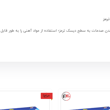
رمز
حراج!