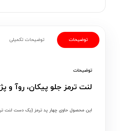
توضیحات
توضیحات تکمیلی
توضیحات
لنت ترمز جلو پیکان، روآ و پژو RD های کیو (HiQ) ساخت 
این محصول حاوی چهار پد ترمز (یک دست لنت ترم