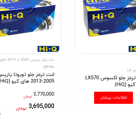
لنت ترمز یاریس 2005 تا 2013 اتاق
(XP90)
 LX
لنت ترمز جلو تویوتا یاری
لنت ترمز جلو لکسوس LX570
2005-2013 های کیو (HiQ)
و (HiQ)
3,770,000
تومان
اطلاعات بیشتر
ید
3,695,000
تومان