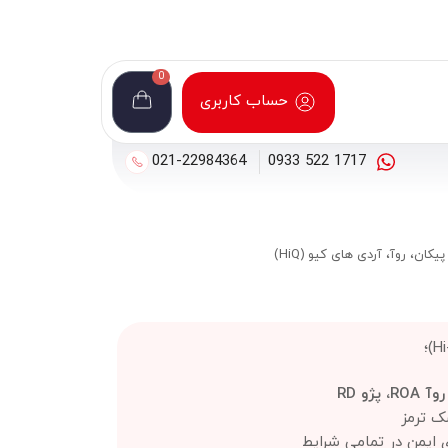
0
حساب کاربری
021-22984364
1717 522 0933
یکان، روآ، آردی های کیو (HiQ)
، پژو RD
ک ترمز
ی ایمن در تمامی شرایط