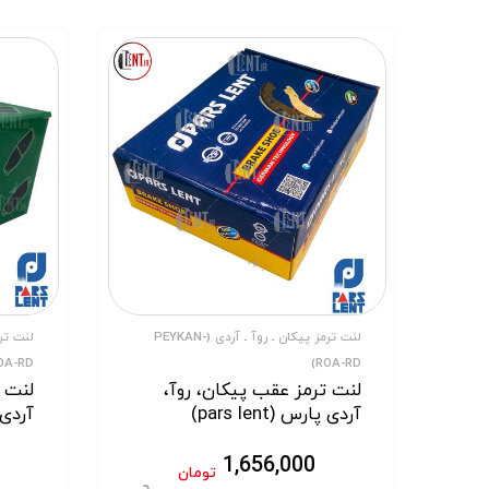
لنت ترمز پیکان ـ روآ ـ آردی (PEYKAN-
OA-RD)
ROA-RD)
لنت ترمز عقب پیکان، روآ،
لنت ت
آردی پارس (pars lent)
آردی پا
1,656,000
تومان