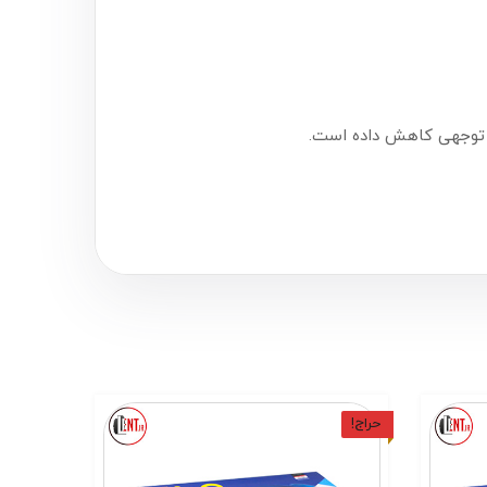
حراج!