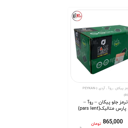
لنت ترمز پیکان ـ روآ ـ آردی (PEYKAN-
R
رمز جلو پیکان – روآ –
رس متالیک(pars lent)
865,000
تومان