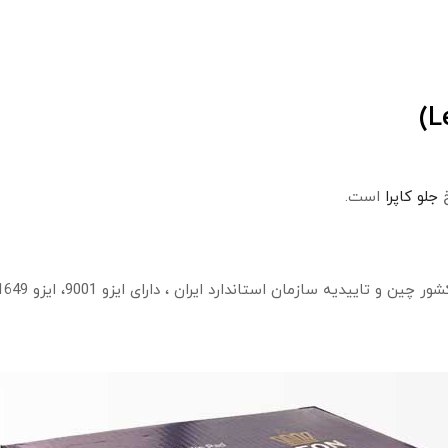
خ
جلو کاپرا
است.