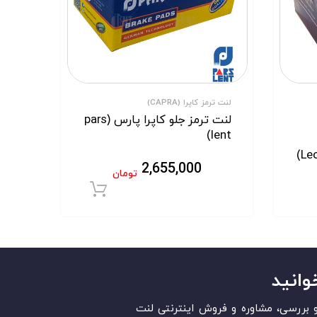
لنت ترمز کاپرا (CAPRA)
لنت ترمز جلو کاپرا پارس (pars
lent)
2,655,000
تومان
افزودن به سبد خر
وانید
قد و بررسی، مشاوره و فروش اینترنتی لنت