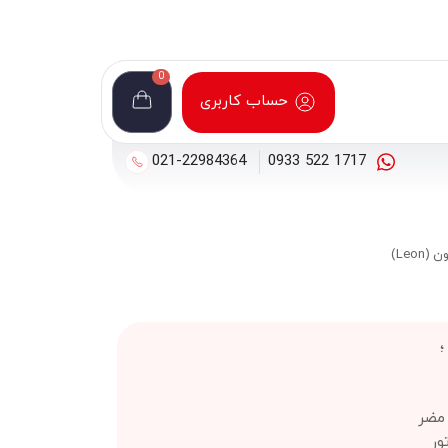
0
حساب کاربری
021-22984364
1717 522 0933
Leon)
 مضر
ور