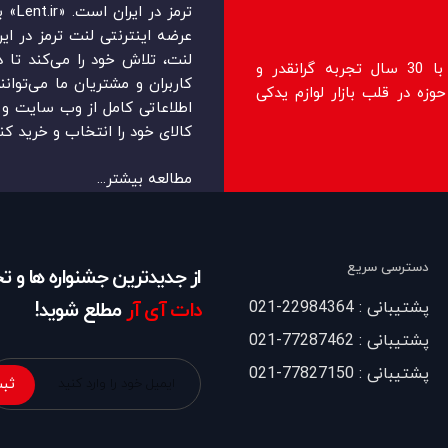
ترمز 
عرضه اینترنتی لنت ترمز در ایرا
لنت، تلاش خود را می‌‏‏کند تا 
فروشگاه lent.ir اولین فروشگاه رسمی با 30 سال تجربه گرانقدر و
کاربران و مشتریان ما می‏‏‌توان
زه در قلب بازار لوازم یدکی
اطلاعاتی کامل از وب سایت و ر
کالای خود را انتخاب و خرید کنن
مطالعه بیشتر...
دسترسی سریع
از جدیدترین جشنواره ها و 
پشتیبانی : 22984364-021
دات آی آر
مطلع شوید!
پشتیبانی : 77287462-021
پشتیبانی : 77827150-021
ثبت