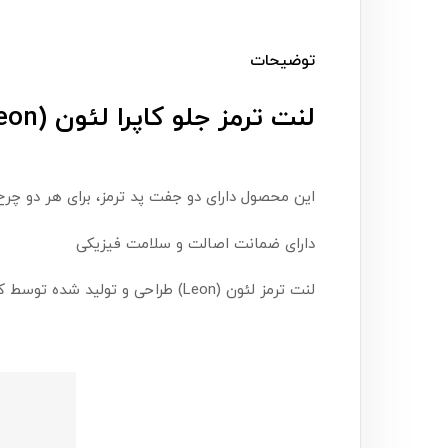
توضیحات
لنت ترمز جلو کاپرا لئون (Leon)
این محصول دارای دو جفت پد ترمز، برای هر دو چر
دارای ضمانت اصالت و سلامت فیزیکی
لنت ترمز لئون (Leon) طراحی و تولید شده توسط کشور چین و تاییدیه سازمان استاندارد ایران ، دارای ایزو 9001، ایزو 1649 و تاییدیه IQNet و