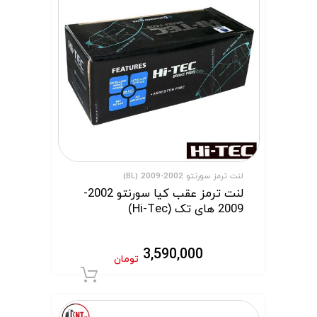
لنت ترمز سورنتو 2002-2009 (BL)
لنت ترمز عقب کیا سورنتو 2002-
2009 های تک (Hi-Tec)
3,590,000
تومان
افزودن به سبد 