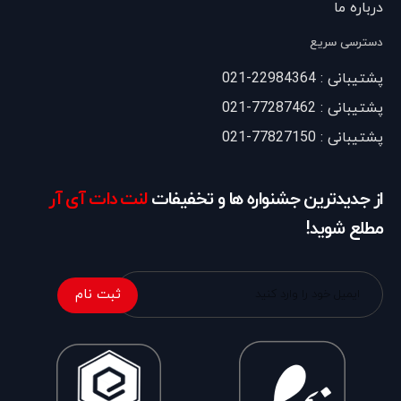
درباره ما
دسترسی سریع
پشتیبانی : 22984364-021
پشتیبانی : 77287462-021
پشتیبانی : 77827150-021
از جدیدترین جشنواره ها و تخفیفات
لنت دات آی آر
مطلع شوید!
ثبت نام