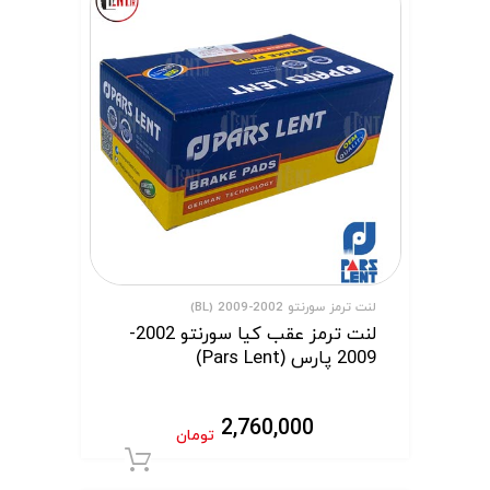
لنت ترمز سورنتو 2002-2009 (BL)
لنت ترمز عقب کیا سورنتو 2002-
2009 پارس (Pars Lent)
2,760,000
تومان
افزودن به سبد 