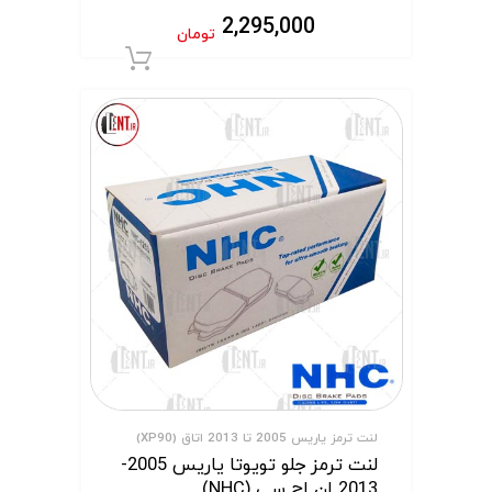
2,295,000
تومان
افزودن به سبد 
لنت ترمز یاریس 2005 تا 2013 اتاق (XP90)
لنت ترمز جلو تویوتا یاریس 2005-
2013 ان اچ سی (NHC)