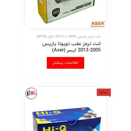
لنت ترمز یاریس 2005 تا 2013 اتاق (XP90)
لنت ترمز عقب تویوتا یاریس
2005-2013 ایسر (Aser)
اطلاعات بیشتر
حراج!