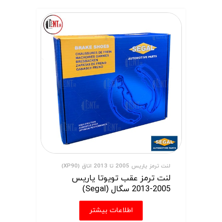
لنت ترمز یاریس 2005 تا 2013 اتاق (XP90)
لنت ترمز عقب تویوتا یاریس
2005-2013 سگال (Segal)
اطلاعات بیشتر