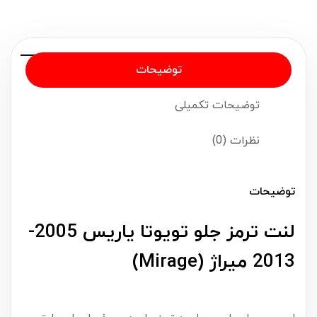
توضیحات
توضیحات تکمیلی
نظرات (0)
توضیحات
لنت ترمز جلو تویوتا یاریس 2005-
2013 میراژ (Mirage)