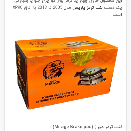
این محصول حاوی چهار پد ترمز برای دو چرخ جلو یا بعبارتی
یک دست
لنت ترمز یاریس
مدل 2005 تا 2013 با اتاق XP90
است.
لنت ترمز میراژ (Mirage Brake pad) :