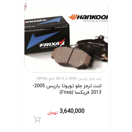
لنت ترمز یاریس 2005 تا 2013 اتاق (XP90)
لنت ترمز جلو تویوتا یاریس 2005-
2013 فریکسا (Frixa)
3,640,000
تومان
افزودن به سبد 