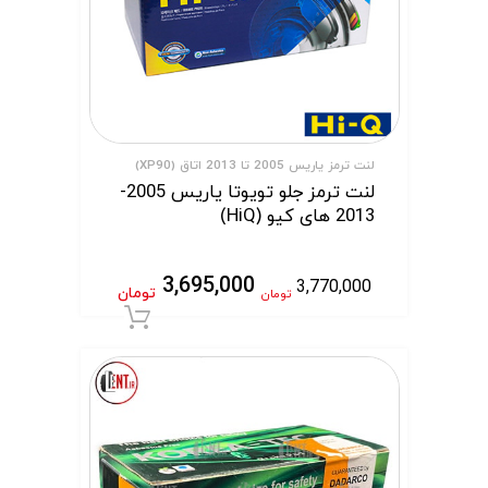
لنت ترمز یاریس 2005 تا 2013 اتاق (XP90)
لنت ترمز جلو تویوتا یاریس 2005-
2013 های کیو (HiQ)
3,695,000
3,770,000
تومان
تومان
افزودن به سبد 