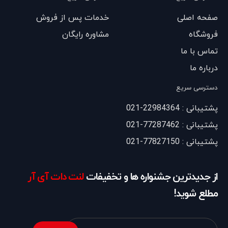
صفحه اصلی
خدمات پس از فروش
فروشگاه
مشاوره رایگان
تماس با ما
درباره ما
دسترسی سریع
پشتیبانی : 22984364-021
پشتیبانی : 77287462-021
پشتیبانی : 77827150-021
از جدیدترین جشنواره ها و تخفیفات
لنت دات آی آر
مطلع شوید!