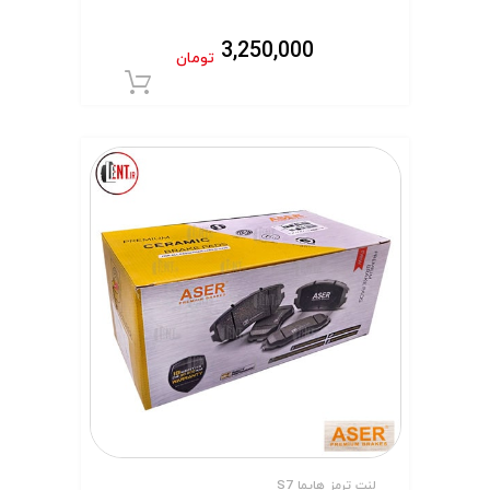
3,250,000
تومان
افزودن به سبد 
لنت ترمز هایما S7