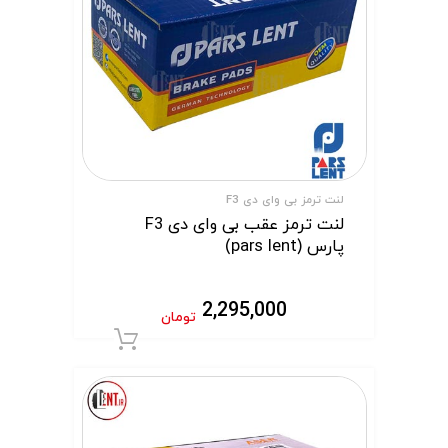
لنت ترمز بی وای دی F3
لنت ترمز عقب بی وای دی F3
پارس (pars lent)
2,295,000
تومان
افزودن به سبد 