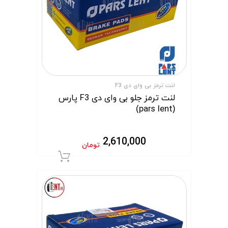
لنت ترمز بی وای دی F3
لنت ترمز جلو بی وای دی F3 پارس
(pars lent)
2,610,000
تومان
افزودن به سبد 