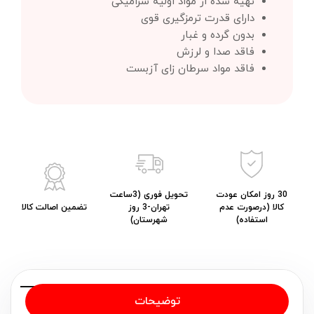
تهیه شده از مواد اولیه سرامیکی
دارای قدرت ترمزگیری قوی
بدون گرده و غبار
فاقد صدا و لرزش
فاقد مواد سرطان زای آزبست
30 روز امکان عودت
تحویل فوری (3ساعت
کالا (درصورت عدم
تهران-3 روز
تضمین اصالت کالا
استفاده)
شهرستان)
توضیحات