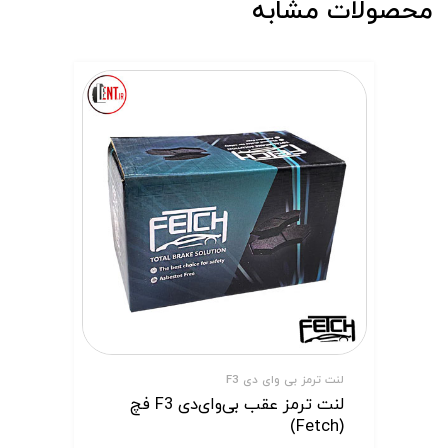
محصولات مشابه
لنت ترمز بی وای دی F3
لنت ترمز عقب بی‌وای‌دی F3 فچ
(Fetch)