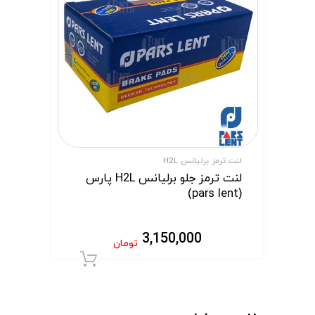
لنت ترمز برلیانس H2L
لنت ترمز جلو برلیانس H2L پارس
(pars lent)
3,150,000
تومان
افزودن به سبد 