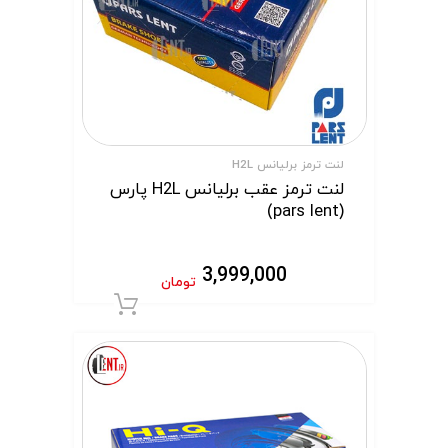
لنت ترمز برلیانس H2L
لنت ترمز عقب برلیانس H2L پارس
(pars lent)
3,999,000
تومان
افزودن به سبد 