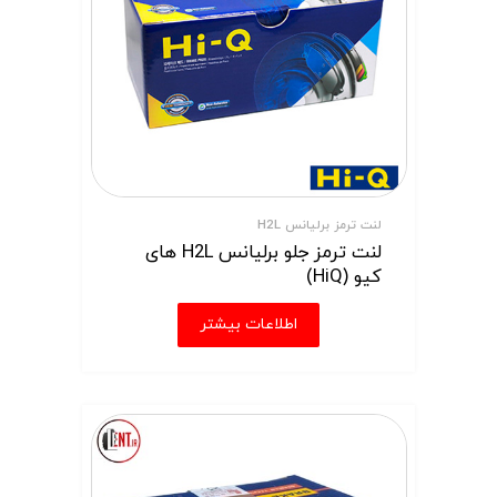
لنت ترمز برلیانس H2L
لنت ترمز جلو برلیانس H2L های
کیو (HiQ)
اطلاعات بیشتر