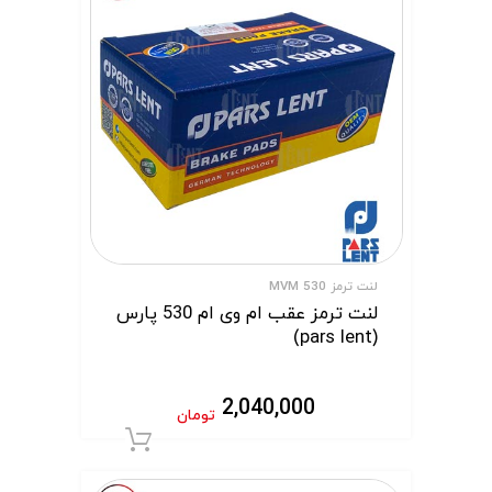
لنت ترمز MVM 530
لنت ترمز عقب ام وی ام 530 پارس
(pars lent)
2,040,000
تومان
افزودن به سبد 