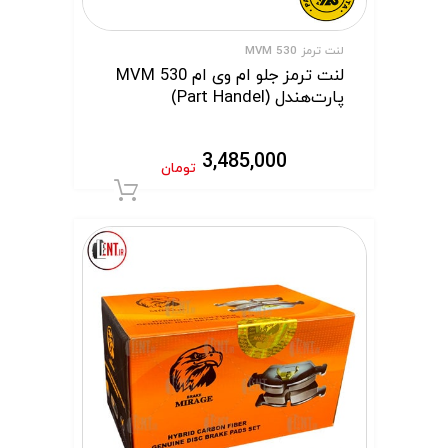
لنت ترمز MVM 530
لنت ترمز جلو ام وی ام MVM 530
پارت‌هندل (Part Handel)
3,485,000
تومان
افزودن به سبد 