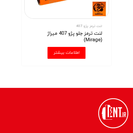
لنت ترمز پژو 407
لنت ترمز جلو پژو 407 میراژ
(Mirage)
اطلاعات بیشتر