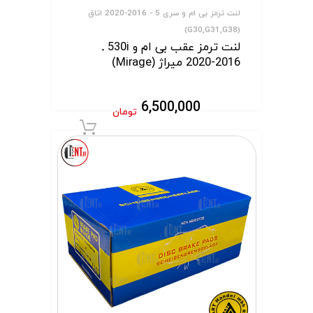
لنت ترمز بی ام و سری 5 - 2016-2020 اتاق
(G30,G31,G38)
لنت ترمز عقب بی ام و 530i ـ
2016-2020 میراژ (Mirage)
6,500,000
تومان
افزودن به سبد 