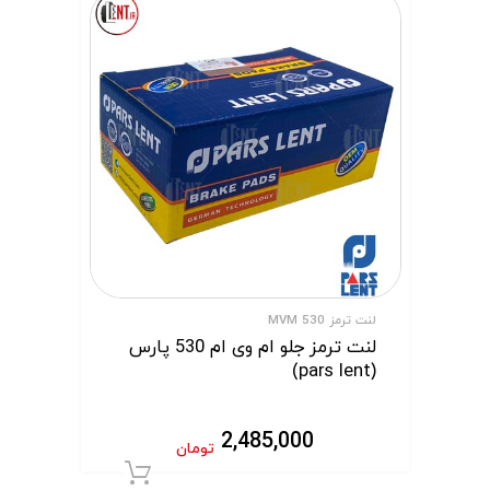
لنت ترمز MVM 530
لنت ترمز جلو ام وی ام 530 پارس
(pars lent)
2,485,000
تومان
افزودن به سبد 