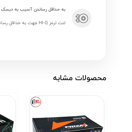
به حداقل رساندن آسیب به دیسک ت
لنت ترمز HI-Q جهت به حداقل رساندن صدمات به سطح دیسک ترمز؛ استفاده از مواد آهنی را به طور قابل توجهی کاهش داده است.
محصولات مشابه