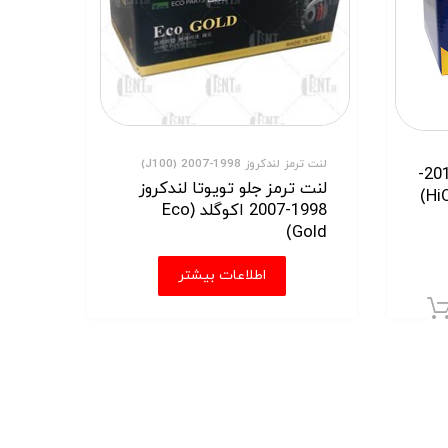
لنت ترمز لندکروز 1998-2007 (J100)
لنت ترمز جلو کیا اپتیما 2011-
لنت ترمز جلو تویوتا لندکروز
1998-2007 اکوگلد (Eco
Gold)
اطلاعات بیشتر
افزودن به سبد خرید