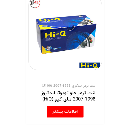
لنت ترمز لندکروز 1998-2007 (J100)
لنت ترمز جلو تویوتا لندکروز
1998-2007 های کیو (HiQ)
اطلاعات بیشتر