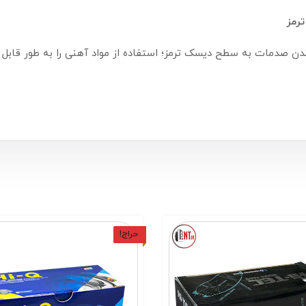
رمز
حراج!