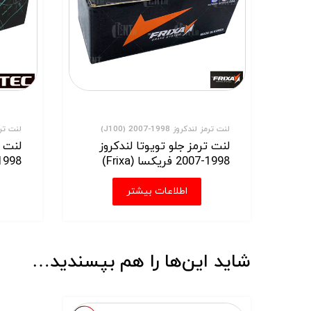
لنت ترمز لندکروز 1998-2007 (J100)
لنت ترمز لند
لنت ترمز جلو تویوتا لندکروز
لنت ت
1998-2007 فریکسا (Frixa)
1998-2007 های تک (-Tec
اطلاعات بیشتر
شاید این‌ها را هم بپسندید…