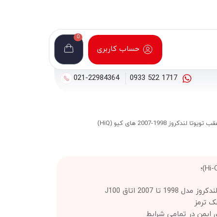
0
حساب کاربری
021-22984364
1717 522 0933
ا لندکروز 1998-2007 های کیو (HiQ)
19 تا 2007 اتاق J100
ک ترمز
ی ایمن در تمامی شرایط