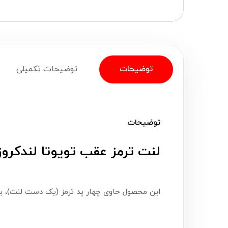
توضیحات
توضیحات تکمیلی
توضیحات
لنت ترمز عقب تویوتا لندکروز 1998 تا 2007 های کیو (iQ
این محصول حاوی چهار پد ترمز (یک دست لنت)، ب