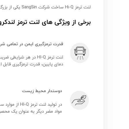
لنت ترمز Hi-Q ساخت شرکت SangSin یکی از بزرگترین تولیدکنندگان لنت ترمز در کره جنوبی است.
برخی از ویژگی های لنت ترمز لندکروز Hi-Q عبارتند 
قدرت تر
مزگیری ایمن در تمامی شرا
لنت ترمز HI-Q در هر ش
دمای پایین، قدرت ترمزگیری قابل اع
دوستدار محیط زیست
در تولید لنت
مواد مضر دیگر به عنوان یک محص