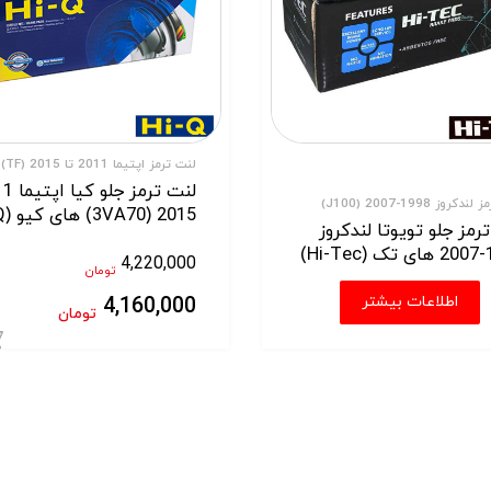
لنت ترمز اپتیما 2011 تا 2015 (TF)
کروز 1998-2007 (J100)
2015 (3VA70) های کیو (HiQ)
رمز جلو تویوتا لندکروز
Hi)
4,220,000
تومان
اطلاعات بیشتر
4,160,000
تومان