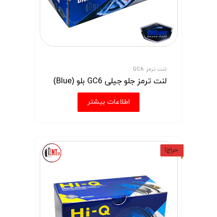
لنت ترمز GC6
لنت ترمز جلو جیلی GC6 بلو (Blue)
اطلاعات بیشتر
حراج!