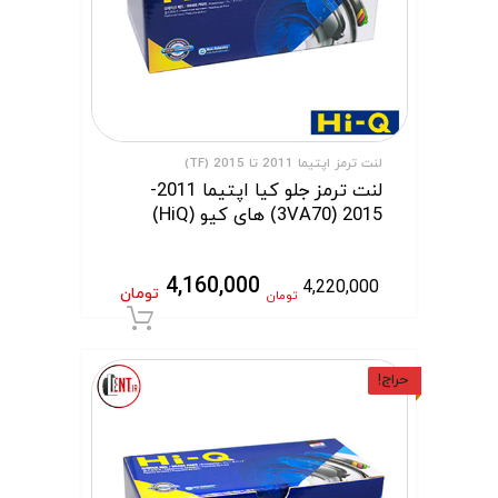
لنت ترمز اپتیما 2011 تا 2015 (TF)
لنت ترمز جلو کیا اپتیما 2011-
2015 (3VA70) های کیو (HiQ)
4,160,000
4,220,000
تومان
تومان
افزودن به سبد 
حراج!