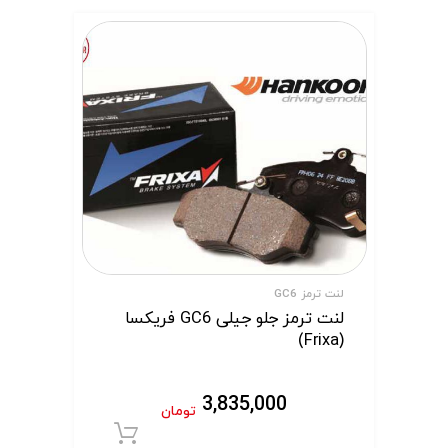
لنت ترمز GC6
لنت ترمز جلو جیلی GC6 فریکسا
(Frixa)
3,835,000
تومان
افزودن به سبد 