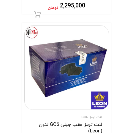
2,295,000
تومان
افزودن به سبد 
لنت ترمز GC6
لنت ترمز عقب جیلی GC6 لئون
(Leon)