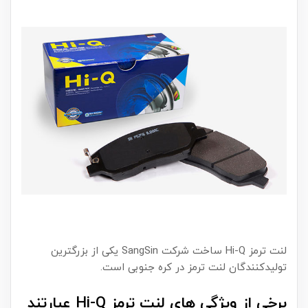
لنت ترمز Hi-Q ساخت شرکت SangSin یکی از بزرگترین
تولیدکنندگان لنت ترمز در کره جنوبی است.
برخی از ویژگی های لنت ترمز Hi-Q عبارتند