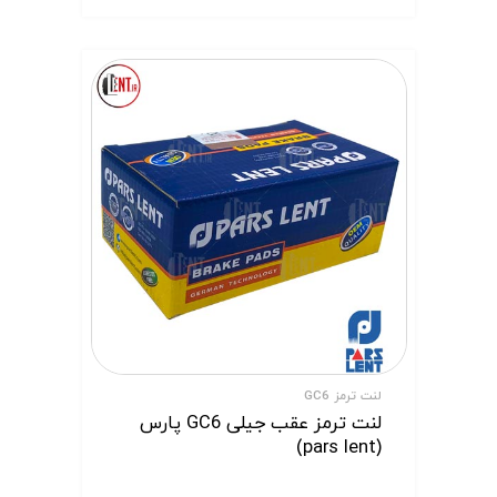
لنت ترمز GC6
لنت ترمز عقب جیلی GC6 پارس
(pars lent)