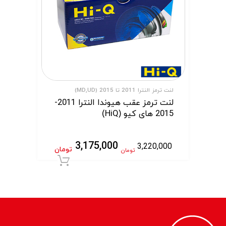
لنت ترمز النترا 2011 تا 2015 (MD,UD)
لنت ترمز عقب هیوندا النترا 2011-
2015 های کیو (HiQ)
3,175,000
3,220,000
تومان
تومان
افزودن به سبد 