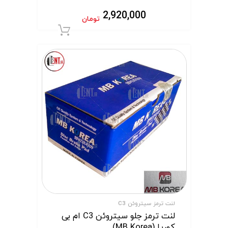
2,920,000
تومان
افزودن به سبد 
لنت ترمز سیتروئن C3
لنت ترمز جلو سیتروئن C3 ام بی
کوریا (MB Korea)