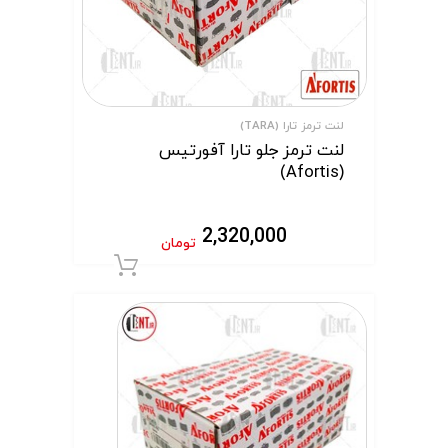
لنت ترمز تارا (TARA)
لنت ترمز جلو تارا آفورتیس
(Afortis)
2,320,000
تومان
افزودن به سبد 