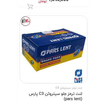
تومان
افزودن به سبد 
لنت ترمز سیتروئن C3
لنت ترمز جلو سیتروئن C3 پارس
(pars lent)