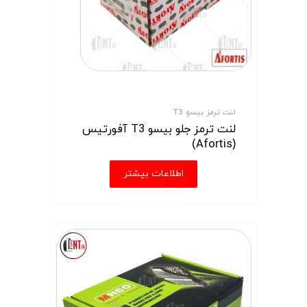
لنت ترمز بیسو T3
لنت ترمز جلو بیسو T3 آفورتیس
(Afortis)
اطلاعات بیشتر