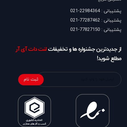
پشتیبانی : 22984364-021
پشتیبانی : 77287462-021
پشتیبانی : 77827150-021
از جدیدترین جشنواره ها و تخفیفات
لنت دات آی آر
مطلع شوید!
ثبت نام