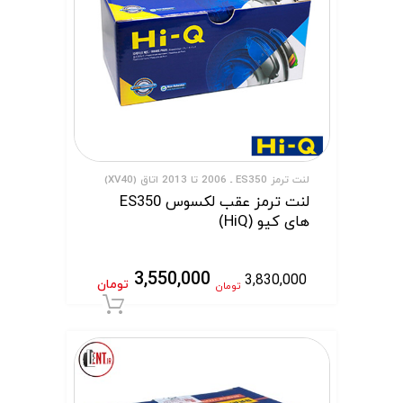
لنت ترمز ES350 ـ 2006 تا 2013 اتاق (XV40)
لنت ترمز عقب لکسوس ES350
های کیو (HiQ)
3,550,000
3,830,000
تومان
تومان
افزودن به سبد 