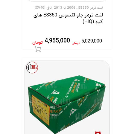
لنت ترمز ES350 ـ 2006 تا 2013 اتاق (XV40)
لنت ترمز جلو لکسوس ES350 های
کیو (HiQ)
4,955,000
5,029,000
تومان
تومان
افزودن به سبد 