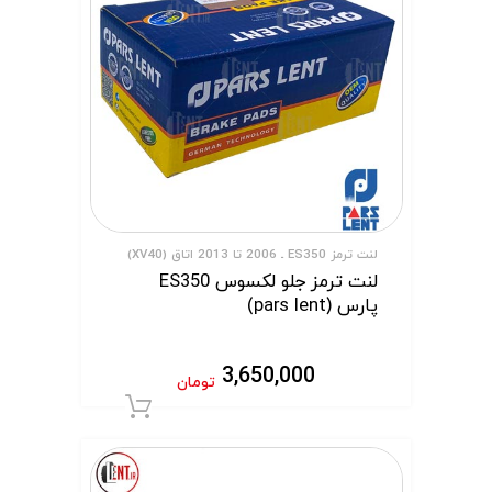
لنت ترمز ES350 ـ 2006 تا 2013 اتاق (XV40)
لنت ترمز جلو لکسوس ES350
پارس (pars lent)
3,650,000
تومان
افزودن به سبد 