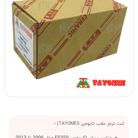
لنت ترمز عقب تایومی (TAYOMEI) ؛
مناسب برای
لکسوس ES350 مدل 2006 تا 2013،