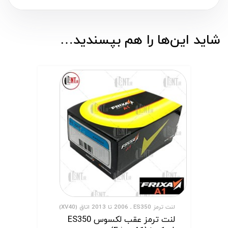
شاید این‌ها را هم بپسندید…
لنت ترمز ES350 ـ 2006 تا 2013 اتاق (XV40)
لنت ترمز عقب لکسوس ES350