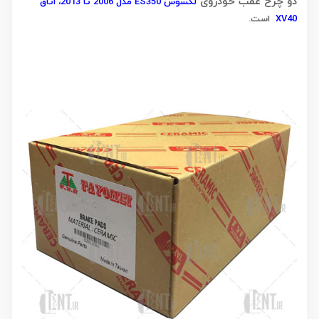
دو چرخ عقب خودروی
لکسوس ES350 مدل 2006 تا 2013، اتاق
XV40
است.