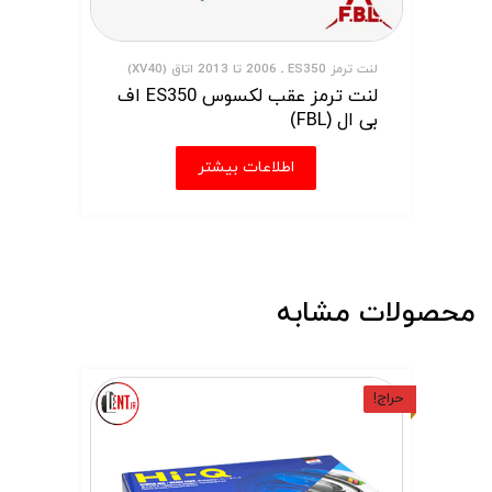
لنت ترمز ES350 ـ 2006 تا 2013 اتاق (XV40)
لنت ترمز عقب لکسوس ES350 اف
بی ال (FBL)
اطلاعات بیشتر
محصولات مشابه
حراج!