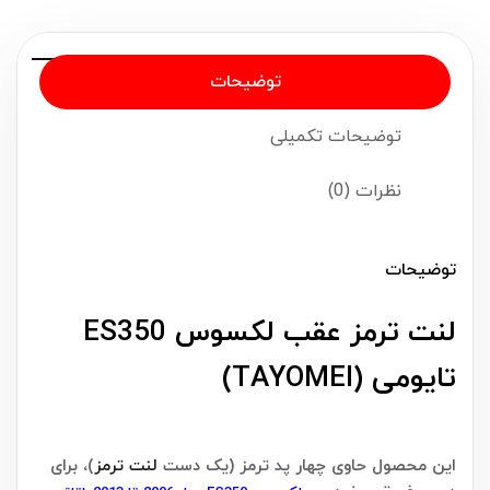
توضیحات
توضیحات تکمیلی
نظرات (0)
توضیحات
لنت ترمز عقب لکسوس ES350
تایومی (TAYOMEI)
این محصول حاوی چهار پد ترمز (یک دست
لنت ترمز
)، برای