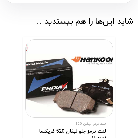
شاید این‌ها را هم بپسندید…
لنت ترمز لیفان 520
لنت ترمز جلو لیفان 520 فریکسا