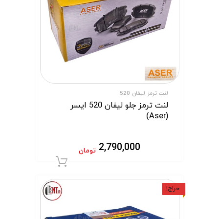
لنت ترمز لیفان 520
لنت ترمز جلو لیفان 520 ایسر
(Aser)
2,790,000
تومان
افزودن به سبد 
حراج!