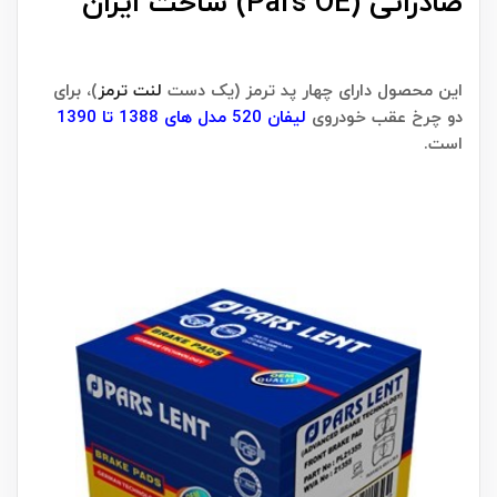
صادراتی (Pars OE) ساخت ایران
این محصول دارای چهار پد ترمز (یک دست
لنت ترمز
)، برای
دو چرخ عقب خودروی
لیفان 520 مدل های 1388 تا 1390
است.