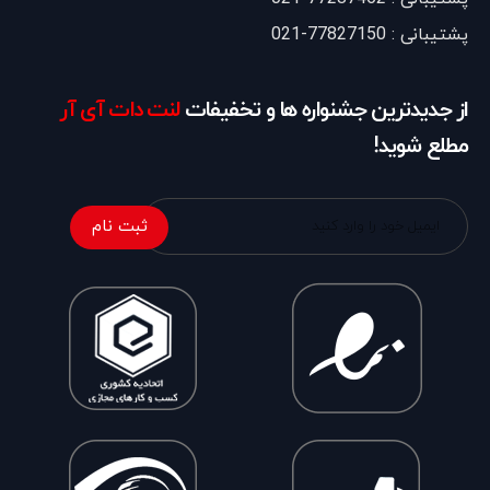
پشتیبانی : 77827150-021
از جدیدترین جشنواره ها و تخفیفات
لنت دات آی آر
مطلع شوید!
ثبت نام