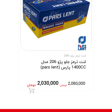
لنت ترمز پژو 206
لنت ترمز جلو پژو 206 مدل
1400CC پارس (pars lent)
2,030,000
2,080,000
تومان
تومان
افزودن به سبد 