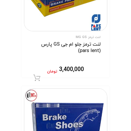
لنت ترمز MG GS
لنت ترمز جلو ام جی GS پارس
(pars lent)
3,400,000
تومان
افزودن به سبد 