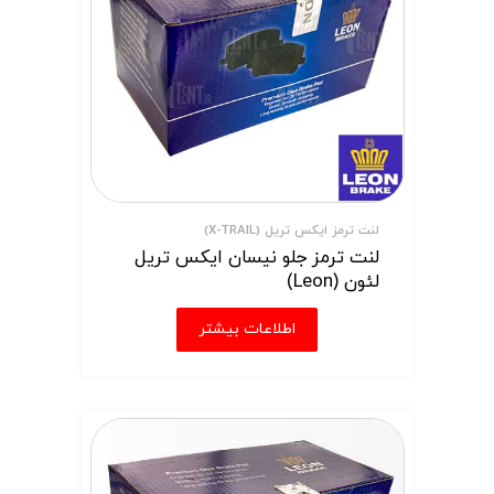
لنت ترمز ایکس تریل (X-TRAIL)
لنت ترمز جلو نیسان ایکس تریل
لئون (Leon)
اطلاعات بیشتر