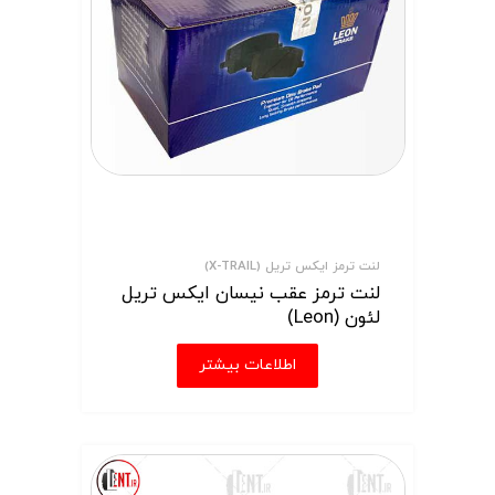
لنت ترمز ایکس تریل (X-TRAIL)
لنت ترمز عقب نیسان ایکس تریل
لئون (Leon)
اطلاعات بیشتر