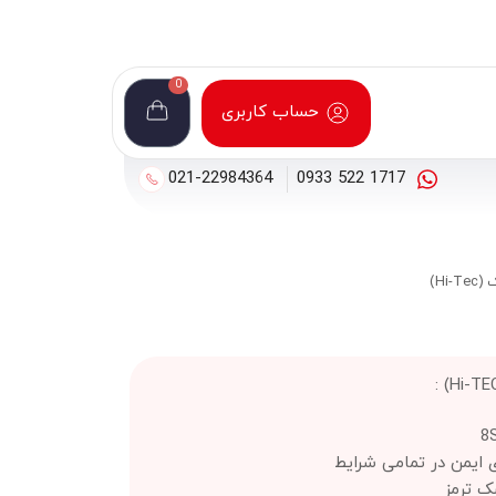
0
حساب کاربری
021-22984364
1717 522 0933
ی ایمن در تمامی شرایط
ک ترمز