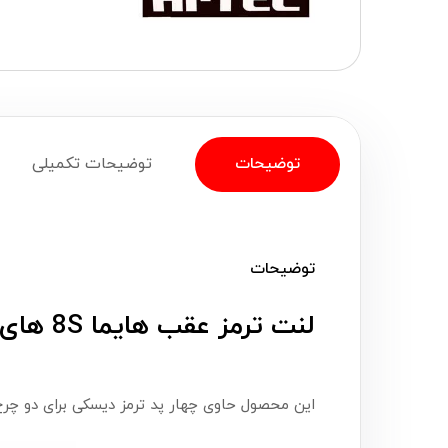
توضیحات
توضیحات تکمیلی
توضیحات
لنت ترمز عقب هایما 8S های تک (Hi-Tec)
این محصول حاوی چهار پد ترمز دیسکی برای دو چ