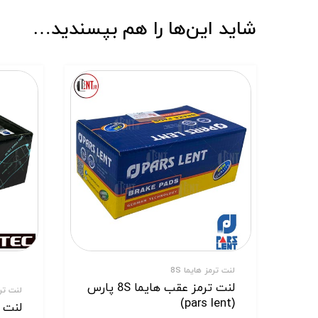
شاید این‌ها را هم بپسندید…
لنت ترمز هایما 8S
لنت ترمز عقب هایما 8S پارس
لنت ترم
(pars lent)