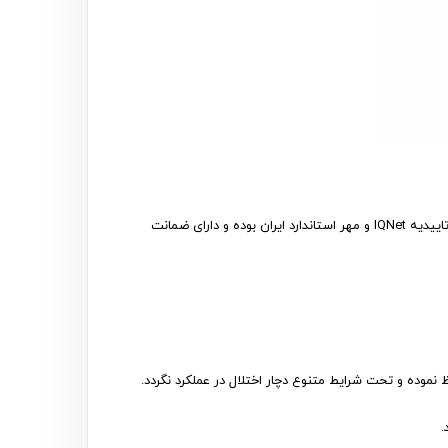
لنت ترمز های تک (Hi-Tec) طراحی و تولید شرکت دانگ وو (DONGWOO) کره جنوبی است. این برند دارای استانداردهای ایزو 9001، ایزو 16949، تاییدیه IQNet و مهر استاندارد ایران بوده و دارای ضمانت
نموده و تحت شرایط متنوع دچار اختلال در عملکرد نگردد.