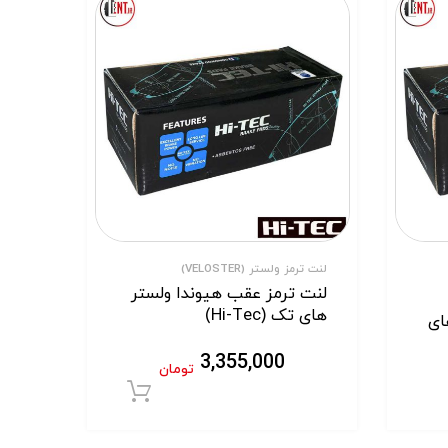
لنت ترمز ولستر (VELOSTER)
لنت ترمز عقب هیوندا ولستر
های تک (Hi-Tec)
و هیوندا i40 های
3,355,000
تومان
افزودن به سبد خر