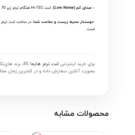
– صدای کم (Low Noise):
لنت Hi-TEC هنگام ترمز زیر 70 دسیبل صدا تولید می کند؛ به این معنی که هنگام ترمزگیری، خبری از سر و صدای آزاردهنده نیست!
-دوستدار محیط زیست و سلامت شما:
است.
برای خرید اینترنتی
لنت ترمز هایما
8S، برند های‌تک (Hi-Tec) ساخت کره، همین حالا اقدام کنید. شما می‌توانید این محصول را هم‌اکنون از
بصورت آنلاین سفارش داده و در کمترین زمان ممکن
محصولات مشابه