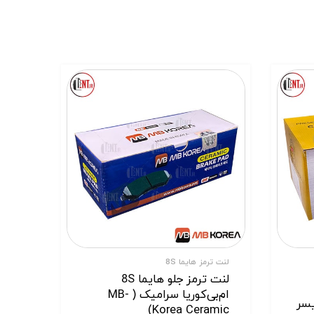
لنت ترمز هایما 8S
لنت ترمز جلو هایما 8S
ام‌بی‌کوریا سرامیک ( MB-
عقب هایما 8S ایسر
Korea Ceramic)