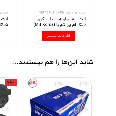
لنت ترمز وراکروز VERACRUZ (IX55)
لنت ترمز ورا
لنت ترمز جلو هیوندا وراکروز
لنت ت
IX55 ام بی کوریا (MB Korea)
IX55 ان اچ سی (NHC)
اطلاعات بیشتر
شاید این‌ها را هم بپسندید…
حراج!