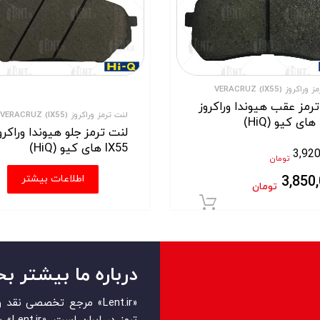
کروز VERACRUZ (IX55)
رمز عقب هیوندا وراکروز
لنت ترمز وراکروز VERACRUZ (IX55)
لنت ترمز جلو هیوندا وراکرو
IX55 های کیو (HiQ)
3,92
تومان
اطلاعات بیشتر
3,850
ید
تومان
افزودن به سبد خرید
درباره ما بیشتر بخ
«Lent.ir» مرجع تخصصی ن