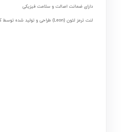
دارای ضمانت اصالت و سلامت فیزیکی
لنت ترمز لئون (Leon) طراحی و تولید شده توسط کشور چین و تاییدیه سازمان استاندارد ایران ، دارای ایزو 9001، ایزو 1649 و تاییدیه IQNet و