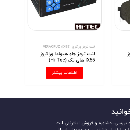
لنت ترمز وراکروز VERACRUZ (IX55)
ز
لنت ترمز جلو هیوندا وراکروز
IX55 های تک (Hi-Tec)
اطلاعات بیشتر
وانید
قد و بررسی، مشاوره و فروش اینترنتی لنت