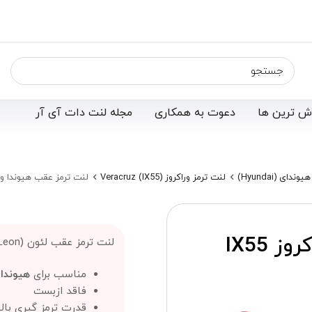
ش ترین ها
دعوت به همکاری
مجله لنت دات آی آر
دای (Hyundai)
لنت ترمز وراکروز Veracruz (IX55)
لنت ترمز عقب هیوندا وراکروز IX55 لئ
لنت ترمز عقب هیوندا وراکروز IX55
لنت ترمز عقب لئون (Leon) ؛
مناسب برای
هیوندا وراکروز (5
فاقد ازبست
قدرت ترمز گیری بالا