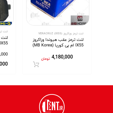
لنت ترمز ورا
لنت ترمز وراکروز VERACRUZ (IX55)
لنت ت
لنت ترمز عقب هیوندا وراکروز
IX55 های کیو (HiQ)
IX55 ام بی کوریا (MB Korea)
0,000
4,180,000
تومان
,000
افزودن به سبد خر