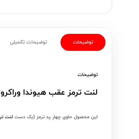
توضیحات
توضیحات تکمیلی
توضیحات
لنت ترمز عقب هیوندا وراکروز IX55 لئون (eon
این محصول حاوی چهار پد ترمز (یک دست
لنت تر