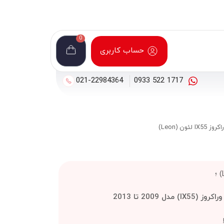
0
حساب کاربری
021-22984364
1717 522 0933
ون (Leon)
IX5) مدل 2009 تا 2013