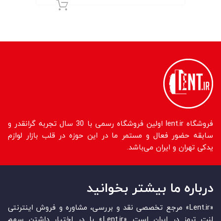
افزودن به سبد 
فروشگاه lent.ir اولین فروشگاه رسمی با 30 سال تجربه گرانقدر و
سابقه حضور فعال و مستمر ما در این حوزه در قلب بازار لوازم
یدکی تهران و ایران می‌باشد.
درباره ما بیشتر بخوانید
«Lent.ir» مرجع تخصصی نقد و بررسی، مشاوره و فروش اینترنتی
لنت ترمز در ایران است. «Lent.ir» با در اختیار داشتن سهم