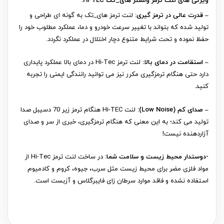
ویژگی های لنت ترمز ولستر های_تک Hi-TEC:
– قدرت عالی در ترمز گیری:
لنت ترمز های_تک به گونه ای طراحی و
تولید شده که بتواند با تغییر سرعت خودرو و دما، عملکرد مطلوب خود را
حفظ نموده و تحت شرایط متنوع دچار اختلال در عملکرد نگردد.
– استقامت در دمای بالا:
لنت ترمز Hi-Tec در دمای بالا عملکرد پایداری
دارد حتی هنگام ترمزگیری مکرر نیز می توانید رانندگی ایمنی را تجربه
کنید.
– صدای کم (Low Noise):
لنت Hi-TEC هنگام ترمز زیر 70 دسیبل صدا
تولید می کند؛ به این معنی که هنگام ترمزگیری، خبری از سر و صدای
آزاردهنده نیست!
-دوستدار محیط زیست و سلامت شما:
در ساخت لنت ترمز Hi-Tec از
مواد فلزی مضر برای محیط زیست مثل سرب، جیوه، کروم و کادمیوم
استفاده نشده و فاقد موارد سرطان زای فایبرگلاس و آزبست است.