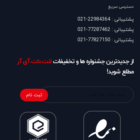
دسترسی سریع
پشتیبانی : 22984364-021
پشتیبانی : 77287462-021
پشتیبانی : 77827150-021
از جدیدترین جشنواره ها و تخفیفات
لنت دات آی آر
مطلع شوید!
ثبت نام