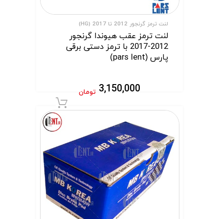
لنت ترمز گرنجور 2012 تا 2017 (HG)
لنت ترمز عقب هیوندا گرنجور
2012-2017 با ترمز دستی برقی
پارس (pars lent)
3,150,000
تومان
افزودن به سبد 