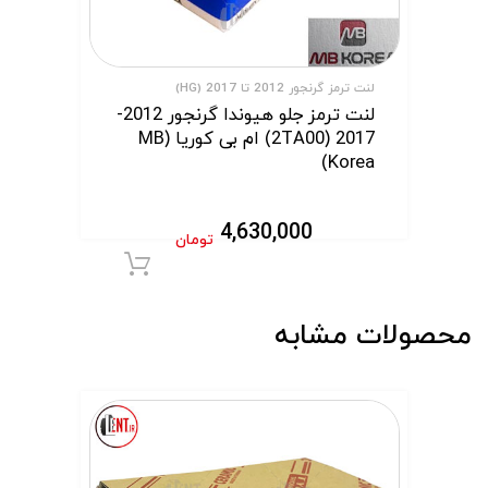
لنت ترمز گرنجور 2012 تا 2017 (HG)
لنت ترمز جلو هیوندا گرنجور 2012-
2017 (2TA00) ام بی کوریا (MB
Korea)
4,630,000
تومان
افزودن به سبد 
محصولات مشابه