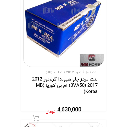
لنت ترمز گرنجور 2012 تا 2017 (HG)
لنت ترمز جلو هیوندا گرنجور 2012-
2017 (3VA50) ام بی کوریا (MB
Korea)
4,630,000
تومان
افزودن به سبد 