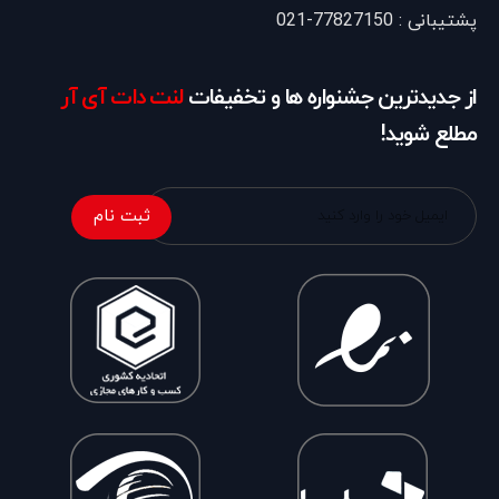
پشتیبانی : 77827150-021
از جدیدترین جشنواره ها و تخفیفات
لنت دات آی آر
مطلع شوید!
ثبت نام