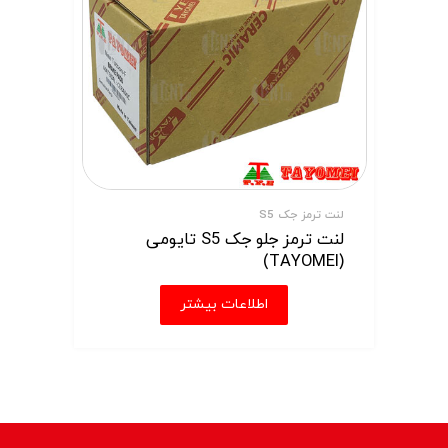
لنت ترمز جک S5
لنت ترمز جلو جک S5 تایومی
(TAYOMEI)
اطلاعات بیشتر