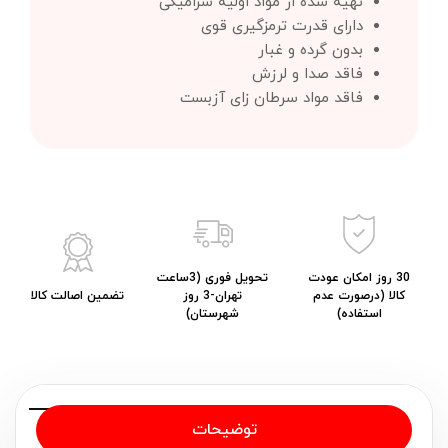
تهیه شده از مواد اولیه سرامیکی
دارای قدرت ترمزگیری قوی
بدون گرده و غبار
فاقد صدا و لرزش
فاقد مواد سرطان زای آزبست
30 روز امکان عودت
تحویل فوری (3ساعت
کالا (درصورت عدم
تهران-3 روز
تضمین اصالت کالا
استفاده)
شهرستان)
توضیحات