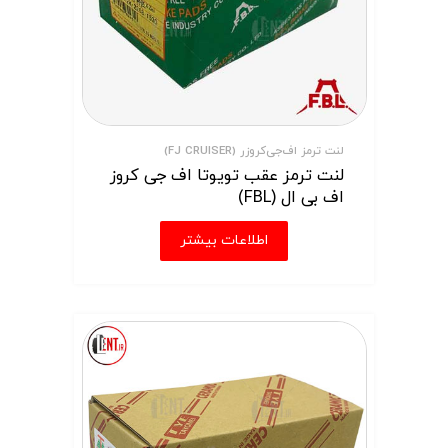
لنت ترمز اف‌جی‌کروزر (FJ CRUISER)
لنت ترمز عقب تویوتا اف جی کروز
اف بی ال (FBL)
اطلاعات بیشتر