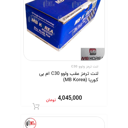
لنت ترمز ولوو C30
لنت ترمز عقب ولوو C30 ام بی
کوریا (MB Korea)
4,045,000
تومان
افزودن به سبد 