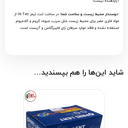
آزاردهنده نیست!
-دوستدار محیط زیست و سلامت شما:
در ساخت لنت ترمز Hi-Tec از
مواد فلزی مضر برای محیط زیست مثل سرب، جیوه، کروم و کادمیوم
استفاده نشده و فاقد موارد سرطان زای فایبرگلاس و آزبست است.
شاید این‌ها را هم بپسندید…