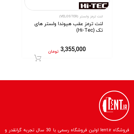
لنت ترمز ولستر (VELOSTER)
لنت ترمز عقب هیوندا ولستر های
تک (Hi-Tec)
3,355,000
تومان
افزودن به سبد 
فروشگاه lent.ir اولین فروشگاه رسمی با 30 سال تجربه گرانقدر و