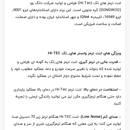
لنت ترمز های تک (Hi-Tec) طراحی و تولید شرکت دانگ وو
(DONGWOO) کره جنوبی است. این برند دارای استانداردهای ایزو 9001،
ایزو 16949، تاییدیه IQNet و مهر استاندارد ایران بوده و دارای ضمانت
اصالت و سلامت فیزیکی است.
ویژگی های لنت ترمز ولستر های_تک Hi-TEC:
– قدرت عالی در ترمز گیری:
لنت ترمز های_تک به گونه ای طراحی و
تولید شده که بتواند با تغییر سرعت خودرو و دما، عملکرد مطلوب خود را
حفظ نموده و تحت شرایط متنوع دچار اختلال در عملکرد نگردد.
– استقامت در دمای بالا:
لنت ترمز Hi-Tec در دمای بالا عملکرد پایداری
دارد حتی هنگام ترمزگیری مکرر نیز می توانید رانندگی ایمنی را تجربه
کنید.
– صدای کم (Low Noise):
لنت Hi-TEC هنگام ترمز زیر 70 دسیبل صدا
تولید می کند؛ به این معنی که هنگام ترمزگیری، خبری از سر و صدای