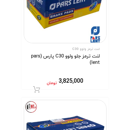
لنت ترمز ولوو C30
لنت ترمز جلو ولوو C30 پارس (pars
lent)
3,825,000
تومان
افزودن به سبد 