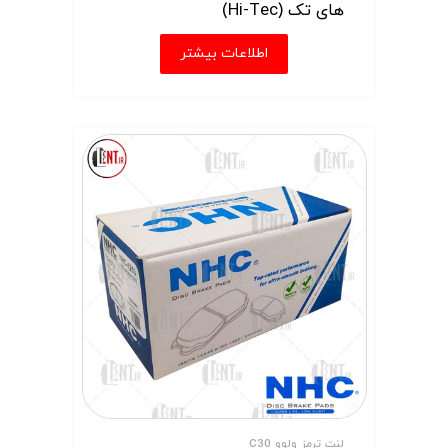
های تک (Hi-Tec)
اطلاعات بیشتر
لنت ترمز ولوو C30