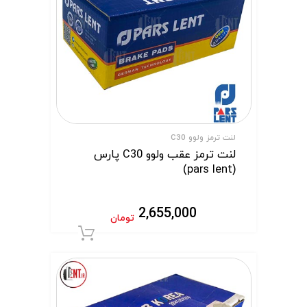
لنت ترمز ولوو C30
لنت ترمز عقب ولوو C30 پارس
(pars lent)
2,655,000
تومان
افزودن به سبد 