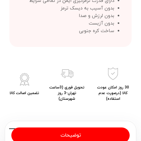
دارای قدرت ترمزگیری ایمن در تمامی شرایط
بدون آسیب به دیسک ترمز
بدون لرزش و صدا
بدون آزبست
ساخت کره جنوبی
30 روز امکان عودت
تحویل فوری (3ساعت
کالا (درصورت عدم
تهران-3 روز
تضمین اصالت کالا
استفاده)
شهرستان)
توضیحات