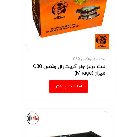
لنت ترمز ولکس C30
لنت ترمز جلو گریت‌وال ولکس C30
میراژ (Mirage)
اطلاعات بیشتر