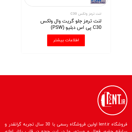
لنت ترمز ولکس C30
لنت ترمز جلو گریت وال ولکس
C30 پی اس دبلیو (PSW)
اطلاعات بیشتر
فروشگاه lent.ir اولین فروشگاه رسمی با 30 سال تجربه گرانقدر و
سابقه حضور فعال و مستمر ما در این حوزه در قلب بازار لوازم