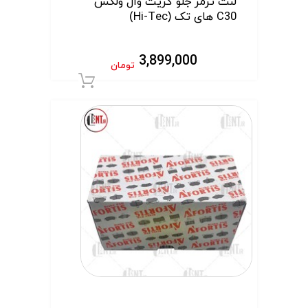
لنت ترمز جلو گریت وال ولکس
C30 های تک (Hi-Tec)
3,899,000
تومان
افزودن به سبد 