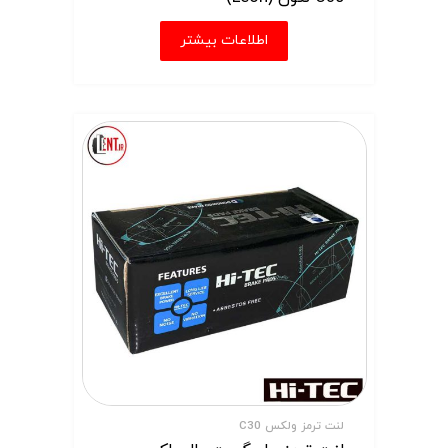
اطلاعات بیشتر
لنت ترمز ولکس C30