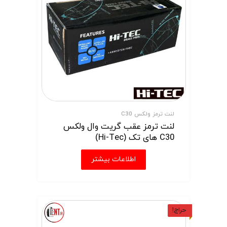
لنت ترمز ولکس C30
لنت ترمز عقب گریت وال ولکس
C30 های تک (Hi-Tec)
اطلاعات بیشتر
حراج!