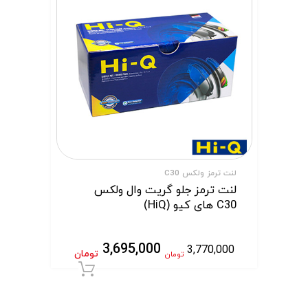
لنت ترمز ولکس C30
لنت ترمز جلو گریت وال ولکس
C30 های کیو (HiQ)
3,695,000
3,770,000
تومان
تومان
افزودن به سبد 