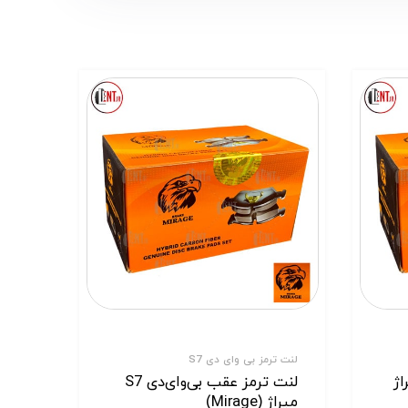
لنت ترمز بی وای دی S7
ال H2 میراژ
لنت ترمز عقب بی‌وای‌دی S7
میراژ (Mirage)