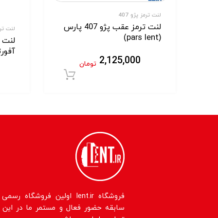
لنت ترمز پژو 407
لنت ترمز عقب پژو 407 پارس
لنت ترمز
(pars lent)
آفورتیس
2,125,000
تومان
افزودن به سبد خر
سابقه حضور فعال و مستمر ما در این حو