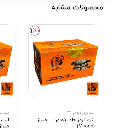
محصولات مشابه
لنت ترمز آئودی TT
لنت ترمز ت
لنت ترمز جلو آئودی TT میراژ
(Mirage)
میراژ (age