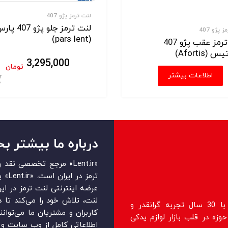
لنت ترمز پژو 407
لنت ترمز جلو پژو 407
 پژو 407
(pars lent)
لنت ترمز عقب پژو 407
 (Afortis)
3,295,000
تومان
اطلاعات بیشتر
ید
درباره ما بیشتر بخ
«Lent.ir» مرجع تخصصی ن
ترمز 
عرضه اینترنتی لنت ترمز در ایرا
لنت، تلاش خود را می‌‏‏کند تا 
فروشگاه lent.ir اولین فروشگاه رسمی با 30 سال تجربه گرانقدر و
کاربران و مشتریان ما می‏‏‌توان
زه در قلب بازار لوازم یدکی
اطلاعاتی کامل از وب سایت و ر