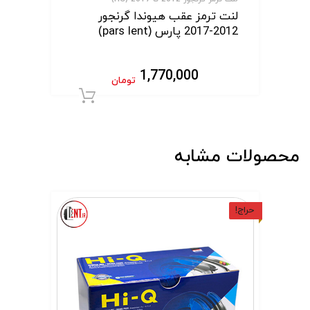
لنت ترمز عقب هیوندا گرنجور
2012-2017 پارس (pars lent)
1,770,000
تومان
افزودن به سبد 
محصولات مشابه
حراج!