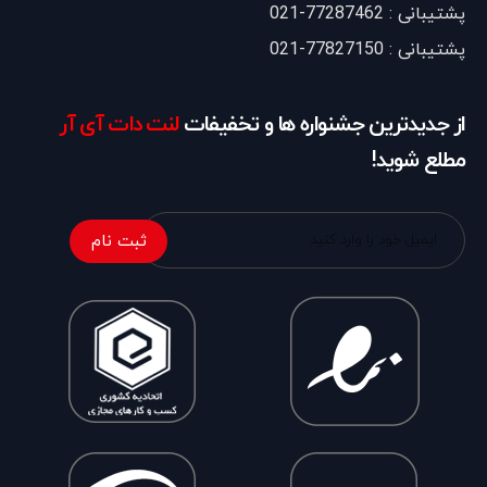
پشتیبانی : 77287462-021
پشتیبانی : 77827150-021
از جدیدترین جشنواره ها و تخفیفات
لنت دات آی آر
مطلع شوید!
ثبت نام