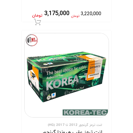
3,175,000
3,220,000
تومان
تومان
افزودن به سبد 
لنت ترمز گرنجور 2012 تا 2017 (HG)
لنت ترمز عقب هیوندا گرنجور