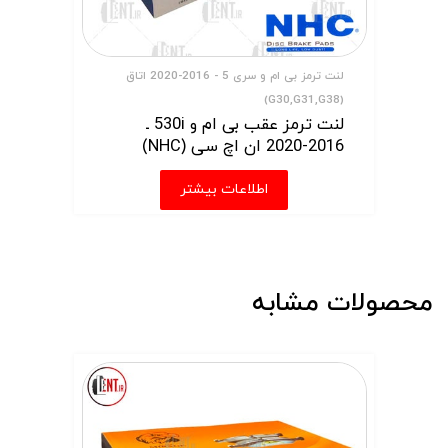
لنت ترمز بی ام و سری 5 - 2016-2020 اتاق
(G30,G31,G38)
لنت ترمز عقب بی ام و 530i ـ
2016-2020 ان اچ سی (NHC)
اطلاعات بیشتر
محصولات مشابه