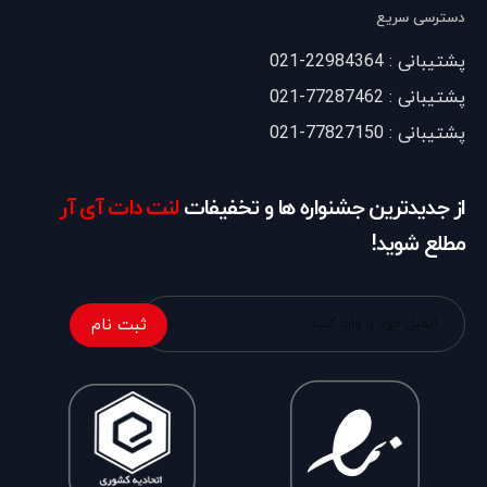
دسترسی سریع
پشتیبانی : 22984364-021
پشتیبانی : 77287462-021
پشتیبانی : 77827150-021
از جدیدترین جشنواره ها و تخفیفات
لنت دات آی آر
مطلع شوید!
ثبت نام