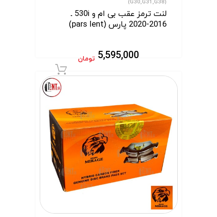
(G30,G31,G38)
لنت ترمز عقب بی ام و 530i ـ
2016-2020 پارس (pars lent)
5,595,000
تومان
افزودن به سبد 