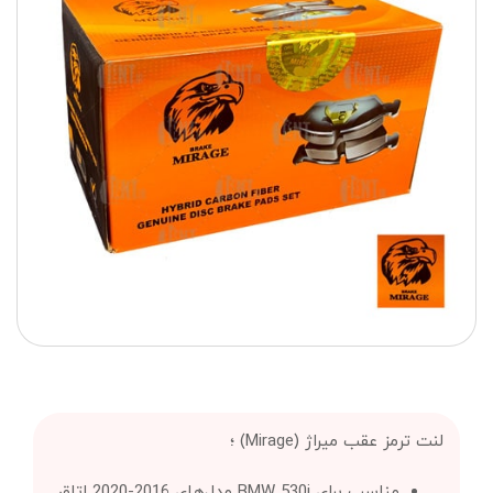
لنت ترمز عقب میراژ (Mirage) ؛
مناسب برای BMW 530i مدل‌های 2016-2020 اتاق