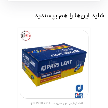
شاید این‌ها را هم بپسندید…
لنت ترمز بی ام و سری 5 - 2016-2020 اتاق