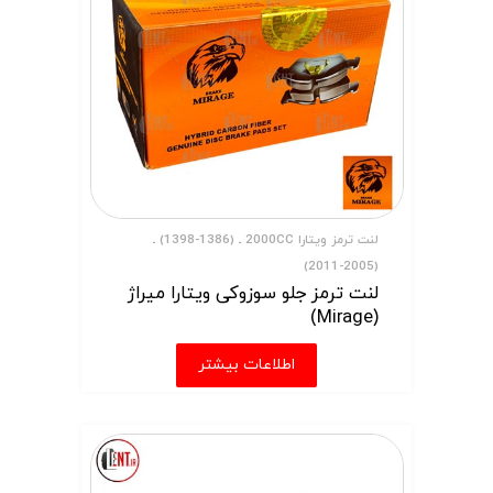
لنت ترمز ویتارا 2000CC ـ (1386-1398) ـ
(2005-2011)
لنت ترمز جلو سوزوکی ویتارا میراژ
(Mirage)
اطلاعات بیشتر