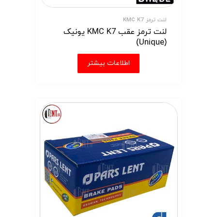
لنت ترمز KMC K7
لنت ترمز عقب KMC K7 یونیک
(Unique)
اطلاعات بیشتر