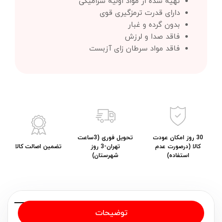
تهیه شده از مواد اولیه سرامیکی
دارای قدرت ترمزگیری قوی
بدون گرده و غبار
فاقد صدا و لرزش
فاقد مواد سرطان زای آزبست
30 روز امکان عودت
تحویل فوری (3ساعت
کالا (درصورت عدم
تهران-3 روز
تضمین اصالت کالا
استفاده)
شهرستان)
توضیحات