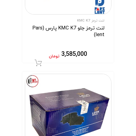
لنت ترمز KMC K7
لنت ترمز جلو KMC K7 پارس (Pars
lent)
3,585,000
تومان
افزودن به سبد 