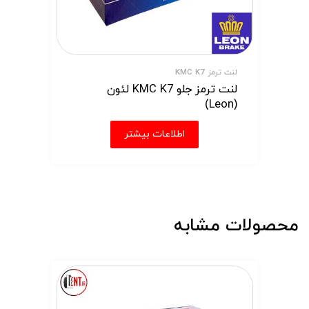
لنت ترمز KMC K7
لنت ترمز جلو KMC K7 لئون
(Leon)
اطلاعات بیشتر
محصولات مشابه