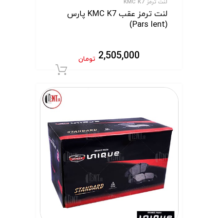
لنت ترمز KMC K7
لنت ترمز عقب KMC K7 پارس
(Pars lent)
2,505,000
تومان
افزودن به سبد 