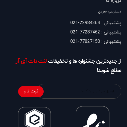
درباره ما
دسترسی سریع
پشتیبانی : 22984364-021
پشتیبانی : 77287462-021
پشتیبانی : 77827150-021
از جدیدترین جشنواره ها و تخفیفات
لنت دات آی آر
مطلع شوید!
ثبت نام