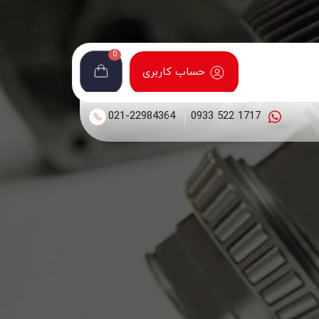
0
حساب کاربری
021-22984364
1717 522 0933