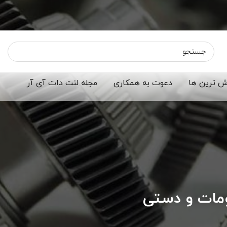
ش ترین ها
دعوت به همکاری
مجله لنت دات آی آر
مات و دستی