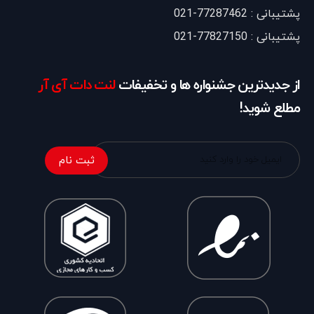
پشتیبانی : 77287462-021
پشتیبانی : 77827150-021
از جدیدترین جشنواره ها و تخفیفات
لنت دات آی آر
مطلع شوید!
ثبت نام